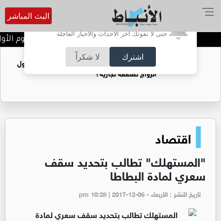
البث المباشر
أترغب في تفعيل الإشعارات؟
حتى لا تفوتك آخر الأحداث والأخبار العاجلة
تتويج الفرق الفائزة في اليوم الأول
اشترك
لا شكراً
فتيات يستغللنه لتحقيق مكاسب مادية.. هل تحول
الزواج لصفقة تجارية؟
اقتصاد
"المستهلك" تطالب بتحديد سقف
سعري لمادة البطاطا
تاريخ النشر : الأربعاء - pm 10:28 | 2017-12-06