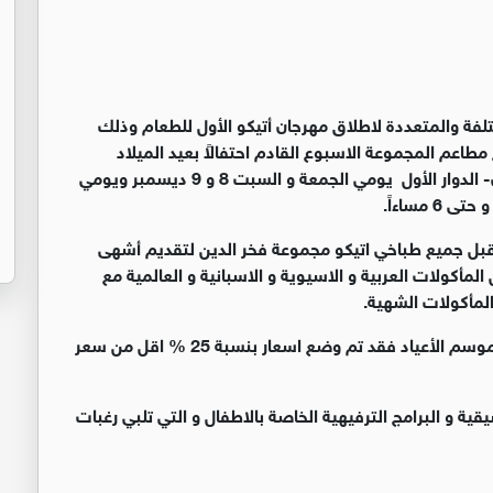
فة والمتعددة لاطلاق مهرجان أتيكو الأول للطعام وذلك
مطاعم المجموعة الاسبوع القادم احتفالاً بعيد الميلاد
المجيد، يقام المهرجان أتيكو للطعام في مركز برية الاردن- الدوار الأول يومي الجمعة و السبت 8 و 9 ديسمبر ويومي
قبل جميع طباخي اتيكو مجموعة فخر الدين لتقديم أشهى
مأكولات العربية و الاسيوية و الاسبانية و العالمية مع
لمأكولات الشهية.
وبمناسبة مرور 25 عاماً على تأسيس الشركة والاحتفال بموسم الأعياد فقد تم وضع اسعار بنسبة 25 % اقل من سعر
 و البرامج الترفيهية الخاصة بالاطفال و التي تلبي رغبات