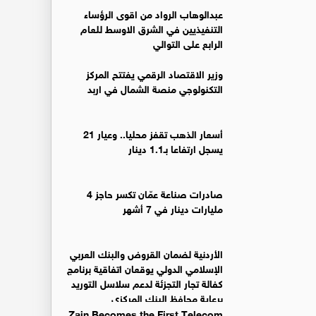
عبدالوهاب الرواد من اقوى الرؤساء
التنفيذيين في الشرق الاوسط للعام
الرابع على التوالي
وزير الاقتصاد الرقمي يفتتح المركز
التكنولوجي منصة الشمال في اربد
أسعار الذهب تقفز محليا.. وعيار 21
يسجل ارتفاعا بـ1.1 دينار
صادرات صناعة عمّان تكسر حاجز 4
مليارات دينار في 7 أشهر
الأردنية لضمان القروض والبنك العربي
الإسلامي الدولي يوقعان اتفاقية برنامج
كفالة تجار التجزئة لدعم سلاسل التوريد
برعاية محافظ البنك المركزي
Zain Becomes the First Telecom