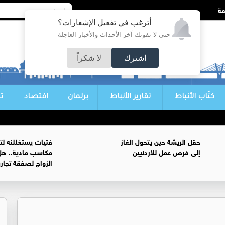
أترغب في تفعيل الإشعارات؟
حتى لا تفوتك آخر الأحداث والأخبار العاجلة
اشترك
لا شكراً
كتّاب الأنباط
تقارير الأنباط
برلمان
اقتصاد
ت
حقل الريشة حين يتحول الغاز
فتيات يستغللنه لت
إلى فرص عمل للأردنيين
مكاسب مادية.. هل
الزواج لصفقة تجار