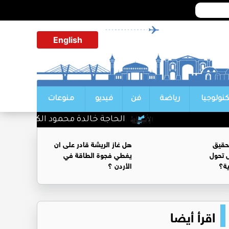
English
كنولوجيا
رياضة
فن
فيديو
منوعات
الحاجة خالدة محمود الكرمي في ذمة ال
حقيق
هل غاز الريشة قادر على ان
 تحول
يغطي فجوة الطاقة في
ية؟
الأردن ؟
اقرأ أيضا