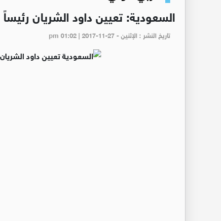
السعودية: تعيين داود الشريان رئيساً تن
تاريخ النشر : الإثنين - pm 01:02 | 2017-11-27