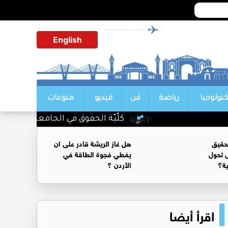
English
كنولوجيا
رياضة
فن
فيديو
منوعات
كلّيّة الحقوق في الجامعة الأردنيّة تُواصل صناعة
حقيق
هل غاز الريشة قادر على ان
 تحول
يغطي فجوة الطاقة في
ية؟
الأردن ؟
اقرأ أيضا