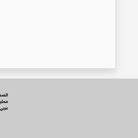
الصفح
محلي
عربي