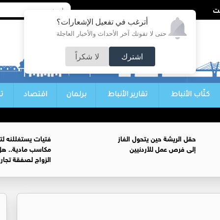
أترغب في تفعيل الإشعارات؟
حتى لا تفوتك آخر الأحداث والأخبار العاجلة
اشترك
لا شكراً
كتّاب الأنباط
تقارير الأنباط
برلمان
اقتصاد
ت
حقل الريشة حين يتحول الغاز
فتيات يستغللنه لت
إلى فرص عمل للأردنيين
مكاسب مادية.. هل
الزواج لصفقة تجار