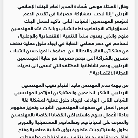
وقال الأستاذ موسى شحادة المدير العام للبنك الإسلامي
الأردني "إننا نرحب بمشاركة مصرفنا في تقديم الدعم
لمؤتمر المهندسين الشباب الثاني تأكيد لتحمل البنك
لمسؤولياته الاجتماعية تجاه الشباب وبالذات فئة المهندسين
منهم والذين يعدون سنداً للتنمية الاقتصادية والوطنية،
لنساهم في دعم مساعي النقابة في ايجاد حلول عملية تخفف
من مشكلتي الفقر والبطالة بين صفوف المهندسين الشباب
معتزين بالشراكة التي تجمع مصرفنا مع نقابة المهندسين
الاردنيين ودعم نشاطاتها المختلفة التي تسعى الى تحريك
العجلة الاقتصادية ".
من جهته قدم المهندس ماجد الطباع نقيب المهندسين
الاردنيين الشكر للداعمين والمشاركين لمؤتمر المهندسين
الشباب الثاني الهادف لإيجاد حلول عملية لمشكلة قلة
فرص العمل في صفوف المهندسين الشباب وتعزيز مفهوم
ريادة الأعمال بينهم واستعراض القضايا الخاصة بالمهندسين
والتعرف على احتياجاتهم وتطلعاتهم المستقبلية والخروج
بحلول واستراتيجيات متطورة برؤى شبابية معاصرة وفتح
آفاق جديدة لهم، و بما يتناسب مع احتياجات وطموحات