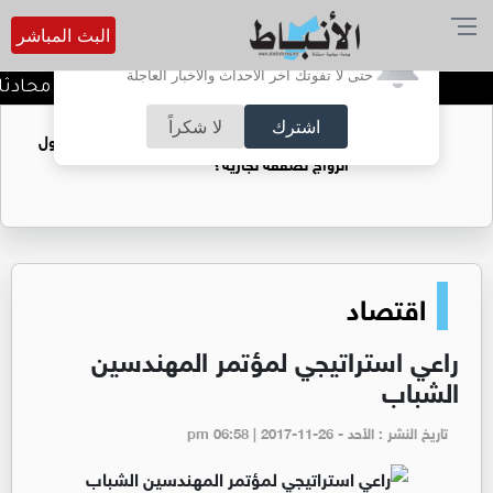
البث المباشر
أترغب في تفعيل الإشعارات؟
حتى لا تفوتك آخر الأحداث والأخبار العاجلة
كيف تحافظ على خصوصية محادثاتك م
اشترك
لا شكراً
فتيات يستغللنه لتحقيق مكاسب مادية.. هل تحول
الزواج لصفقة تجارية؟
اقتصاد
راعي استراتيجي لمؤتمر المهندسين
الشباب
تاريخ النشر : الأحد - pm 06:58 | 2017-11-26