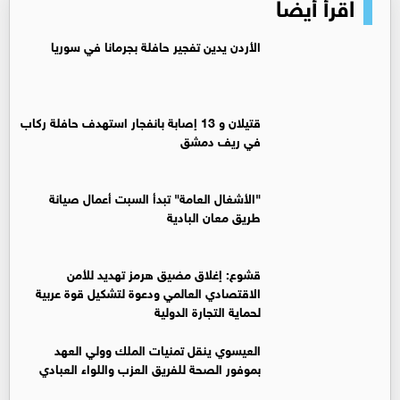
اقرأ أيضا
الأردن يدين تفجير حافلة بجرمانا في سوريا
قتيلان و 13 إصابة بانفجار استهدف حافلة ركاب
في ريف دمشق
"الأشغال العامة" تبدأ السبت أعمال صيانة
طريق معان البادية
قشوع: إغلاق مضيق هرمز تهديد للأمن
الاقتصادي العالمي ودعوة لتشكيل قوة عربية
لحماية التجارة الدولية
العيسوي ينقل تمنيات الملك وولي العهد
بموفور الصحة للفريق العزب واللواء العبادي