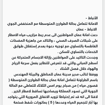
الأنباط -
الامانة تتعامل بحالة الطوارئ المتوسطة مع المنخفض الجوي
الانباط - عمان
دعت امانة عمان المواطنين الى عدم ربط مزاريب مياه الامطار
على شبكات الصرف الصحي ، والتاكد من جاهزية المضخات
الغاطسة بالتساوي مع توجيه دعوة بعدم إستغلال طوابق
الخدمات بالتساوي للسكن .
وجددت التاكيد على المواطنين بإزالة الاجسام المتحركة عن
أسطح المباني والتي قد تتعرض للتطاير بفعل سرعة الرياح
والهواء خلال فصل الشتاء .
ووفقا لنائب مدير مدينة عمان للمناطق والبيئة المهندس
باسم الطراونة تتعامل امانة عمان بحالة الطوارئ المتوسطة (
قصوى مياه ) من صباح يوم امس الثلاثاء للتعاطي مع الحالة
الجوية التي تسود المملكة ويصاحبها تساقط لامطار الخير .
لافتا الى انه قد تم إحتياطا تزويد الانفاق المرورية التي يتواجد
بها آبار لتجميع المياه وعددها ( 5 ) بماتورات شفط ضخمة