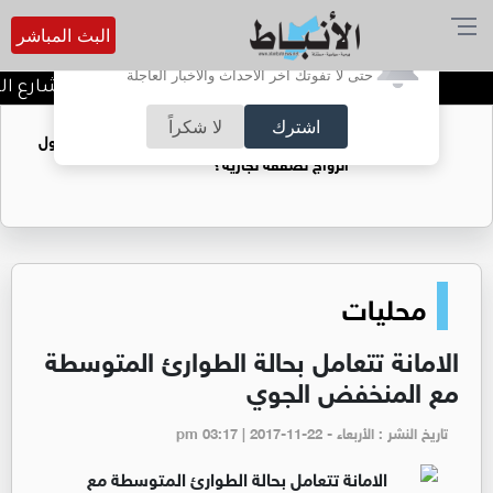
البث المباشر
أترغب في تفعيل الإشعارات؟
حتى لا تفوتك آخر الأحداث والأخبار العاجلة
توقيف شبكات دعارة في شارع الحم
اشترك
لا شكراً
فتيات يستغللنه لتحقيق مكاسب مادية.. هل تحول
الزواج لصفقة تجارية؟
محليات
الامانة تتعامل بحالة الطوارئ المتوسطة
مع المنخفض الجوي
تاريخ النشر : الأربعاء - pm 03:17 | 2017-11-22