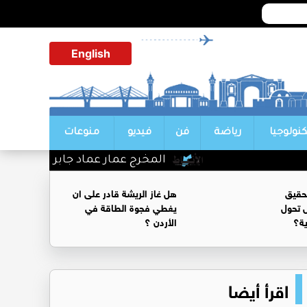
English
كنولوجيا
رياضة
فن
فيديو
منوعات
المخرج عمار عماد جابر الف مبروك
حقيق
هل غاز الريشة قادر على ان
 تحول
يغطي فجوة الطاقة في
ية؟
الأردن ؟
اقرأ أيضا