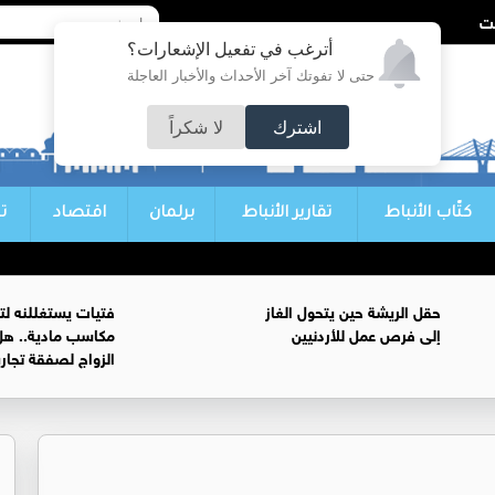
أترغب في تفعيل الإشعارات؟
حتى لا تفوتك آخر الأحداث والأخبار العاجلة
اشترك
لا شكراً
كتّاب الأنباط
تقارير الأنباط
برلمان
اقتصاد
ت
حقل الريشة حين يتحول الغاز
فتيات يستغللنه لت
إلى فرص عمل للأردنيين
مكاسب مادية.. هل
الزواج لصفقة تجار