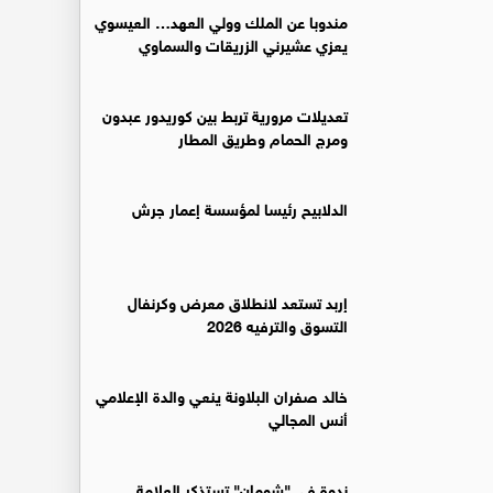
مندوبا عن الملك وولي العهد… العيسوي
يعزي عشيرني الزريقات والسماوي
تعديلات مرورية تربط بين كوريدور عبدون
ومرج الحمام وطريق المطار
الدلابيح رئيسا لمؤسسة إعمار جرش
إربد تستعد لانطلاق معرض وكرنفال
التسوق والترفيه 2026
خالد صفران البلاونة ينعي والدة الإعلامي
أنس المجالي
ندوة في "شومان" تستذكر العلامة