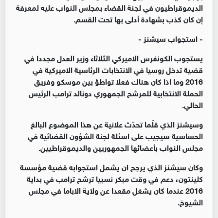
الديموقراطيون في لجنة القضاء بمجلس النواب عليه لمعرفة
إن كان كذب بشهادة أدلى بها تحت القسم.
- استجواب سيشنز -
يستجوب الكونغرس الاميركي الثلاثاء وزير العدل مجددا في
قضية تدخل روسيا في الانتخابات الرئاسية الاميركية في
2016 وما اذا كان هناك فعلا تواطؤ بين موسكو وفريق
الحملة الانتخابية للمرشح الجمهوري دونالد ترامب الرئيس
الحالي.
وسيشنز الذي قلّما تحدّث علانية عن هذا الموضوع البالغ
الحساسية سيجيب على اسئلة لجنة الشؤون القضائية في
مجلس النواب بأعضائها الجمهوريين والديموقراطيين.
وكان سيشنز الذي يرجح ان يشمل استجوابه قضية مؤسسة
كلينتون، دعم في وقت مبكر نسبيا ترشح ترامب في بداية
2016 عندما كان يشغل مقعدا عن ولاية الاباما في مجلس
الشيوخ.