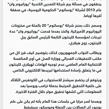
يحققون في مسألة بيع شركة التعدين الكندية "يورانيوم وان"
عام 2013 لشركة "روساتوم" الحكومية الروسية، في صفقة
أقرها أوباما.
وسمح ذلك بمنح شركة "روساتوم" 20 بالمئة من مخزونات
اليورانيوم الأميركية. واتخذ بعدما قدمت "يورانيوم وان" عدة
تبرعات لمؤسسة كلينتون التابعة للرئيس السابق بيل
كلينتون، زوج هيلاري.
ويطالب النواب الجمهوريون كذلك بتوضيح كيف قرر كل من
مكتب التحقيقات الفدرالي ووزارة العدل في أوج المنافسة
الانتخابية العام الماضي عدم توجيه اتهامات لهيلاري كلينتون
في ما يتعلق بإساءة استخدامها لبريدها الالكتروني الخاص.
ويتوقع أن يخضع سيشنز للاستجواب في الكونغرس الثلاثاء
على خلفية التحقيق المرتبط بحملة ترامب وروسيا بعد
المعلومات التي كشفها تحقيق مولر خلال الفترة الأخيرة.
وبعدما أصر مرارا في جلسات هذا العام بأنه لم يكن على علم
بوجود أي اتصالات بين الحملة وموسكو، سيضغط