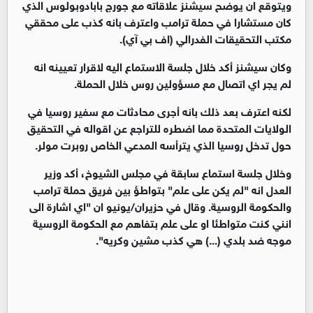
ويتوقع ان يوضح سيشنز علاقاته مع جورج بابادوبولوس الذي
كان مستشارا في حملة ترامب واعترف بانه كذب على محققي
مكتب التحقيقات الفدرالي (اف بي آي).
وكان سيشنز أكد خلال جلسة الاستماع اليه لاقرار تعيينه انه
لم يجر اي اتصال مع مسؤولين روس خلال الحملة.
لكنه اعترف بعد ذلك بانه أجرى محادثات مع سفير روسيا في
الولايات المتحدة مما اضطره للتراجع عن اقواله في التحقيق
حول تدخل روسيا الذي يترأسه المدعي الخاص روبرت مولر.
وخلال جلسة استماع سابقة في مجلس الشيوخ، أكد وزير
العدل انه "لم يكن على علم" بتواطؤ بين فريق حملة ترامب
والحكومة الروسية. وقال في حزيران/يونيو ان "اي اشارة الى
انني كنت متواطئا او على علم بتفاهم مع الحكومة الروسية
موجه ضد بلدي (...) هي كذب مشين وكريه".