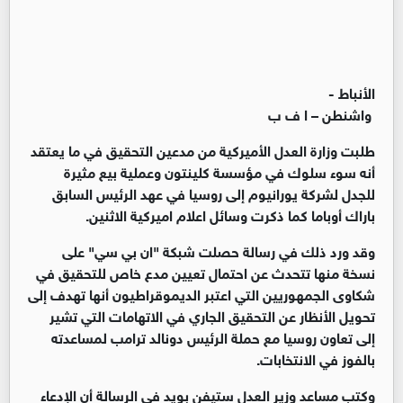
الأنباط -
واشنطن – ا ف ب
طلبت وزارة العدل الأميركية من مدعين التحقيق في ما يعتقد
أنه سوء سلوك في مؤسسة كلينتون وعملية بيع مثيرة
للجدل لشركة يورانيوم إلى روسيا في عهد الرئيس السابق
باراك أوباما كما ذكرت وسائل اعلام اميركية الاثنين.
وقد ورد ذلك في رسالة حصلت شبكة "ان بي سي" على
نسخة منها تتحدث عن احتمال تعيين مدع خاص للتحقيق في
شكاوى الجمهوريين التي اعتبر الديموقراطيون أنها تهدف إلى
تحويل الأنظار عن التحقيق الجاري في الاتهامات التي تشير
إلى تعاون روسيا مع حملة الرئيس دونالد ترامب لمساعدته
بالفوز في الانتخابات.
وكتب مساعد وزير العدل ستيفن بويد في الرسالة أن الإدعاء