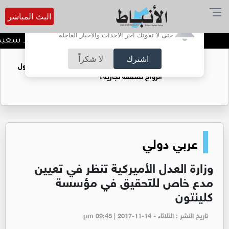
البث المباشر
أترغب في تفعيل الإشعارات؟
حتى لا تفوتك آخر الأحداث والأخبار العاجلة
قراءة نقدية في قصيدة حميد سعيد مه
اشترك
لا شكراً
فتيات يستغللنه لتحقيق مكاسب مادية.. هل تحول
الزواج لصفقة تجارية؟
عربي دولي
وزارة العدل الأميركية تنظر في تعيين
مدع خاص للتحقيق في مؤسسة
كلينتون
تاريخ النشر : الثلاثاء - pm 09:45 | 2017-11-14