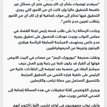
"سيقدم توصيات بشأن إن كان ينبغي فتح أي مسائل غير
خاضعة للتحقيق حاليا وإن كانت أي من الأمور التي يجري
التحقيق فيها تحتاج إلى موارد إضافية أو إن كان أي من الأمور
يتطلب تعيين مدع خاص".
وجاءت الرسالة ردا على طلب قدمه رئيس لجنة القضاء في
مجلس النواب روبرت غودلات للحصول على تحقيق يجريه
مدع خاص يستهدف المرشحة السابقة للرئاسة هيلاري
كلينتون وغيرها من الديموقراطيين.
ونقلت صحيفة "نيويورك تايمز" عن مصادر في البيت الأبيض
قولها إن القرار قد يكون نابعا عن رغبة وزير العدل جيف
سيشنز البقاء في منصبه بعد تعرضه إلى انتقادات علنية من
الرئيس على خلفية قراره التنحي عن التحقيق المرتبط
بالتنسيق المحتمل بين حملة ترامب والكرملين.
ويجري الكونغرس ثلاثة تحقيقات في هذه المسألة إضافة إلى
المدعي الخاص روبرت مولر.
وأعلن نواب جمهوريون في أواخر تشرين الأول/أكتوبر أنهم