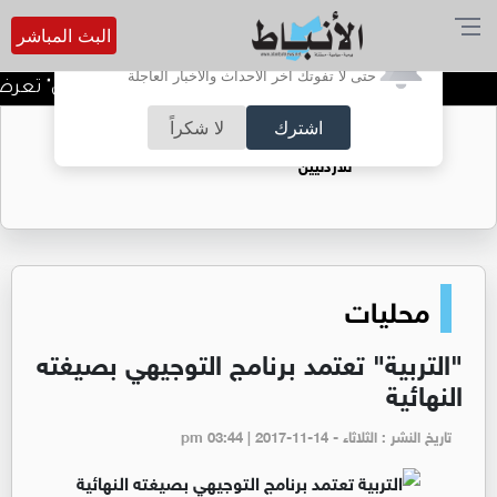
البث المباشر
أترغب في تفعيل الإشعارات؟
حتى لا تفوتك آخر الأحداث والأخبار العاجلة
لجنة السينما في "شومان" تعرض الف
اشترك
لا شكراً
حقل الريشة حين يتحول الغاز إلى فرص عمل
للأردنيين
محليات
"التربية" تعتمد برنامج التوجيهي بصيغته
النهائية
تاريخ النشر : الثلاثاء - pm 03:44 | 2017-11-14