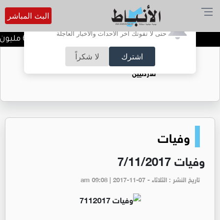
البث المباشر
أترغب في تفعيل الإشعارات؟
حتى لا تفوتك آخر الأحداث والأخبار العاجلة
مصفاة البترول تحقق 62.1 مليون دينار أرباحا صافية في النصف الأول من 2026
اشترك
لا شكراً
حقل الريشة حين يتحول الغاز إلى فرص عمل
للأردنيين
وفيات
وفيات 7/11/2017
تاريخ النشر : الثلاثاء - am 09:08 | 2017-11-07