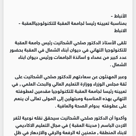
الأنباط -
بمناسبة تعيينه رئيسا لجامعة العقبة للتكنولوجياالعقبة -
الانباط
تلقى الأستاذ الدكتور صلحي الشحاتيت رئيس جامعة العقبة
للتكنولوجيا التهاني في ديوان أبناء الشمال في العقبة بحضور
عدد كبير من عمداء و اساتذة الجامعات ورئيس ديوان ابناء
الشمال .
وعبر المهنئون عن سعادتهم للدكتور صلحي الشحاتيت على
ثقة مجلس الوزراء ووزارة التعليم العالي والبحث العلمي , في
تعيينه رئيسا لجامعة العقبة للتكنولوجيا مقدمين لعطوفته
التهاني بهذه المناسبة ومبتهلين إلى المولى تعالى أن ينعم
على عطوفته بدوام الصحة والعافية .
وأكدوا أن الدكتور صلحي الشحاتيت سيحقق نقله نوعية لثغر
الاردن الباسم ( مدينة العقبة ) في مجال التعليم الاكاديمي
لابناء المنطقة , متمنين له الرفعة والرقي والازدهار في ظل