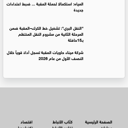
المياه: استكمالا لحملة العقبة ... ضبط اعتداءات
جديدة
"النقل البري": تشغيل خط الكرك–العقبة ضمن
المرحلة الثانية من مشروع النقل المنتظم
بـ15حافلة
شركة ميناء حاويات العقبة تسجل أداءً قوياً خلال
النصف الأول من عام 2026
الصفحة الرئيسية
كتّاب الأنباط
اقتصاد
محليات
تقارير الأنباط
تكنولوجيا