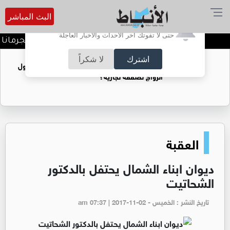
البث المباشر
أترغب في تفعيل الإشعارات؟
حتى لا تفوتك آخر الأحداث والأخبار العاجلة
الأردن يدين تفجير حافلة بجرمانا ف
اشترك
لا شكراً
فتيات يستغللنه لتحقيق مكاسب مادية.. هل تحول
الزواج لصفقة تجارية؟
العقبة
ديوان ابناء الشمال يحتفل بالدكتور
الشحاتيت
تاريخ النشر : الخميس - am 07:37 | 2017-11-02