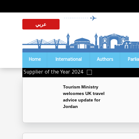
عربي
Home
International
Authors
Parli
istinguished Supplier of the Year 2024
Tourism Ministry
welcomes UK travel
advice update for
Jordan