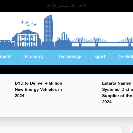
الأحد, 03 سبتمبر 2023
ament
Economy
Technology
Sport
Celebri
BYD to Deliver 4 Million
Estarta Named
New Energy Vehicles in
Systems' Disti
2024
Supplier of the
2024