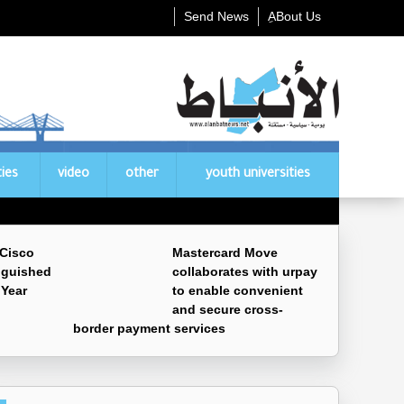
Send News
ِABout Us
ties
video
other
youth universities
 Cisco
Mastercard Move
nguished
collaborates with urpay
 Year
to enable convenient
and secure cross-
border payment services