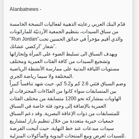
Alanbatnews -
قدّم البنك العربي رعايته الذهبية لفعاليات النسخة الخامسة
من سباق السيدات، بتنظيم الجمعية الأردنيّة للماراثونات
"Run Jordan"والذي أقيم مؤخراً في حدائق الحسين تحت
شعار "اركضي عشانك".
ويهدف السباق الى تسليط الضوء على المرأة وإنجازاتها
وتشجيع السيدات من كافة الفئات العمرية ومختلف
مستويات اللياقة البدنية على ممارسة الأنشطة الرياضية
المختلفة ولا سيما رياضة الجري.
وضم السباق فئتي 2.6 كم و5.2 كم، حيث شهد تنافساً كبيراً
بين المتسابقات سواء كانوا من العدّاءات المحترفات أو
الهاويات بمشاركة نحو 1200 متسابقة من مختلف الفئات
العمرية بالإضافة إلى وجود فئة خاصة في السباق
للمتسابقات من ذوات الإعاقة البصرية. وقد دعم السباق
جمعيات خيرية متعددة من خلال تنظيم بازار لمشاريع
سيدات مبدعات عند خط النهاية، حيث أتيحت الفرصة
للسيدات لعرض وبيع المنتجات اليدوية والمأكولات المنزلية.