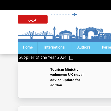
عربي
Home
International
Authors
Parli
Distinguished Supplier of the Year 2024
Tourism Ministry
welcomes UK travel
advice update for
Jordan