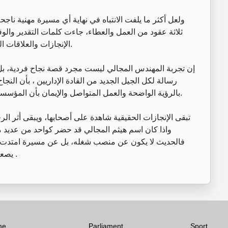
ولعل أكثر ما يلفت الانتباه في نهاية أي مسيرة مهنية ناجح
ثلاثة عقود من العمل والعطاء، جاءت كلمات التقدير والوف
الإنجازات والعلاقات المهنية والإنسانية التي بُنيت على الاحترام والثقة المتبادلة.
إن تجربة المهندس المجالي ليست مجرد قصة نجاح فردية، بل 
رسالة لكل الجيل الجديد من القادة الإداريين ، بأن النجاح
بالرؤية الواضحة والعمل المتواصل والإيمان بأن المؤسسة الناجحة هي التي تستمر في النمو والتأثير جيلاً بعد جيل.
تبقى الإنجازات الحقيقية شاهدة على أصحابها، ويبقى أثر ال
واذا كان اسم هيثم المجالي قد حضر كواحد من عديد من 
فالحديث لا يكون عن منصب شغله، بل عن مسيرة امتدت لس
يصعب تجاوزها في تاريخ العمل المؤسسي وهذا هو المطلوب .
me
Parliament
Sport