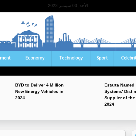
الأحد, 03 سبتمبر 2023
ament
Economy
Technology
Sport
Celebri
BYD to Deliver 4 Million
Estarta Named
New Energy Vehicles in
Systems' Disti
2024
Supplier of the
2024