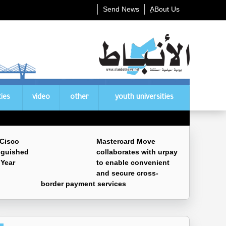
Send News
ِABout Us
ties
video
other
youth universities
 Cisco
Mastercard Move
nguished
collaborates with urpay
 Year
to enable convenient
and secure cross-
border payment services