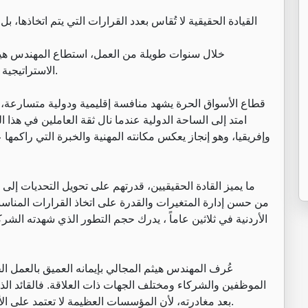
القيادة الحقيقية لا تُقاس بعدد القرارات التي يتم اتخاذها، 
خلال سنوات طويلة من العمل، استطاع المهندس هيثم ا
الاستراتيجية والقدرة التنفيذية، وبين الطموح المهني والالتزام الوطني.
قطاع الأسواق الحرة يشهد منافسة إقليمية ودولية متسارعة،
امتد إلى الساحة الدولية عندما نال ثقة العاملين في هذ
وإفريقيا، وهو إنجاز يعكس مكانته المهنية والخبرة التي راك
ما يميز القادة الحقيقيين، قدرتهم على تحويل التحديات إلى ف
من حسن إدارة المتغيرات والقدرة على اتخاذ القرارات المناسب
الأردنية في ثلاثين عاماً ، يدرك حجم التطور الذي شهدته الش
عُرف المهندس هيثم المجالي بإيمانه العميق بالعمل الج
الموظفين والشركاء ومختلف الجهات ذات العلاقة. فالقائد ال
بعد مغادرته، لأن المؤسسات العظيمة لا تعتمد على الأشخاص بقدر اعتمادها على الثقافة التي يرسخونها داخلها.