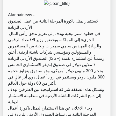
Alanbatnews -
الاستثمار يمثل باكورة المرحلة الثانية من عمل الصندوق
الأردني للريادة
في خطوة استراتيجية تهدف إلى تعزيز تدفق رأس المال
الجريء إلى المملكة، وبحضور وزير الاقتصاد الرقمي
والريادة المهندس سامي سميرات ونخبة من المستثمرين
والمسؤولين ومؤسسي شركات ناشئة اردنية، أعلن
الصندوق الأردني للريادة (ISSF) رسمياً عن استثماره بقيمة
7 ملايين دولار في صندوق إنديفر الاستثماري الخامس
بحجم 300 مليون دولار أمريكي، وهو صندوق يتجاوز حجمه
300 مليون دولار ويستثمر في رواد أعمال ذوي أثر عالٍ في
أكثر من 60 دولة حول العالم.
وتشكل هذه الصفقة شراكة استراتيجية بين الطرفين تهدف
إلى دمج الشركات الناشئة الأردنية في منظومة الاستثمار
الدولية.
وجاء الاعلان عن هذا الاستثمار، ليمثل باكورة أعمال
المرحلة الثانية من نشاط الصندوق الأردني للريادة في