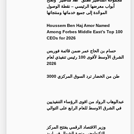
مجموعة المناصير تُطلق "أهلاً مناصير" وتفتح
أبواب معرضها الرئيسي – نقطة الوصول
الموحّدة إلى جميع خدماتها ومنتجاتها
Houssem Ben Haj Amor Named
Among Forbes Middle East’s Top 100
CEOs for 2026
حسام بن الحاج عمر ضمن قائمة فوربس
الشرق الأوسط لأقوى 100 رئيس تنفيذي لعام
2026
3000 طن من الخضار ترد السوق المركزي
عبدالوهاب الرواد من اقوى الرؤساء التنفيذيين
في الشرق الاوسط للعام الرابع على التوالي
وزير الاقتصاد الرقمي يفتتح المركز
التكنولوجي منصة الشمال في اربد