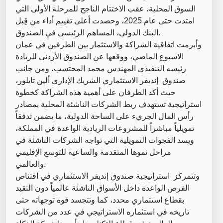
السوق المحلية، عقب الاختتام الناجح للمرحلة الأولى التي
امتدت حتى عام 2025، وحصدت أعلى تقييم أداء من قِبل
البنك الدولي، المساهم الرئيسي في الصندوق.
وأبرمت اتفاقية الشراكة والاستثمار بين الطرفين في عمان
الاسبوع الماضي، ووقعها عن الصندوق الأردني للريادة
رئيسه التنفيذي المهندس محمد المحتسب، ومن جانب
صندوق إنديفر الاستثماري الشريك الإداري ألين تايلور،
حيث أكد الطرفان على أهمية هذه الشراكة كخطوة
استراتيجية تستهدف ربط الشركات الناشئة المحلية بمصادر
رأس المال الجريء على الساحة الدولية، ما يضمن تدفقاً
تمويلياً مباشراً للمشروعات الريادية الواعدة في المملكة،
ويسد الفجوات التمويلية التي تواجه الشركات الناشئة في
مراحل نموها المتقدمة والساعية للتوسع الإقليمي
والعالمي.
وتتمركز استراتيجية صندوق إنديفر الاستثماري في اقتناص
الفرص الواعدة داخل الأسواق الناشئة عالمياً دون التقيد
بقطاع استثماري محدد، كما وتتجسد قوة توجهاته حتى
تاريخه في استثماره الاستراتيجي في عدد من الشركات