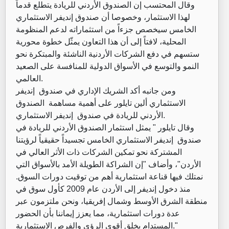
وقال المحتسب إن الصندوق الأردني للريادة يتطلع قدماً
لهذا الاستثمار، وخصوصا أن صندوق إنديفر الاستثماري
الخامس سيخصص جزءاً من استثماراته لدعم المنظومة
المحلية، لافتاً إلى أن هذا التعاون يمثّل خطوة محورية
ستسهم في دفع الشركات الأردنية الناشئة والمبتكرة نحو
النمو والتوسع في الأسواق الدولية للمنافسة على الصعيد
العالمي.
ومن جانبه أكد الشريك الإداري في صندوق إنديفر
الاستثماري ألين تايلور على أهمية مساهمة الصندوق
الأردني للريادة في صندوق إنديفر الاستثماري.
وقال تايلور " يمثل استثمار الصندوق الأردني للريادة في
صندوق إنديفر الاستثماري الخامس تجسيداً حقيقياً لرؤيتنا
المشتركة نحو تمكين الشركات ذات الأثر العالي في
الأردن"، وأضاف "إن الشراكة الطويلة الأمد بالأسواق التي
نمتلك فيها قناعة استثمارية أهم من توقيت دورات السوق.
منذ دخول إنديفر إلى الأردن عام 2009 كأول سوق في
منطقة الشرق الأوسط وشمال إفريقيا، ونحن ملتزمون عبر
عدة دورات استثمارية، مما يعزز إيماننا بأن الحضور
المستدام يخلق أقوى الرؤى والفرص الاستثمارية."