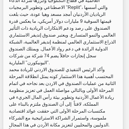
العالمية في قطاع التكنلوجيا وأبرزها شركة الذكاء
الاصطناعي وتطوير البرمجيات "Replit"، والتي أسسها
الرياديان الأردنيان أمجد مسعد وهيا عودة، حيث بلغت
قيمتها السوقية 9 مليارات دولار أمريكي، ما يعكس قدرة
الصندوق على رصد ودعم الابتكارات الريادية ذات التأثير
العالمي والنمو المتسارع. ويعتبر صندوق إنديفر الاستثماري
الذراع الاستثماري العالمي لمنظمة إنديفر العالمية، الشبكة
الدولية الرائدة في دعم رواد الأعمال. ويمتلك الصندوق
سجل إنجازات حافلاً يضم 74 شركة من شركات
"اليونيكورن" المليارية.
وأكد الرئيس التنفيذي للصندوق الاردني للريادة محمد
المحتسب أهمية هذا الاستثمار كونه يمثل انطلاقة المرحلة
الثانية من عمليات الصندوق في الاردن بعد نجاحه في اتمام
المرحلة الأولى وبالتالي مواصلة العمل في تعزيز منظومة
ريادة الأعمال الأردنية وتطوير بيئة رأس المال الجريء في
المملكة، لافتاً إلى أن الصندوق ملتزم بالبناء على
مكتسبات المرحلة الأولى التي حققت عوائد اقتصادية
ملموسة، واستمرار الشراكة الاستراتيجية مع الشركاء
الدوليين والمحليين لتعزيز مكانة الأردن في هذا المجال.