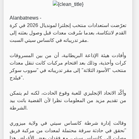
Alanbatnews -
تعرّضت استعدادات منتخب إنجلترا لمونديال 2026 في كرة
القدم لانتكاسة، بعدما سُرقت معدات قبل وصول بعثته إلى
مقر تدريباته في كانساس سيتي السبت.
وأفادت هيئة الإذاعة البريطانية، أن من بين المسروقات
كرات وأحذية، وذلك بعد اقتحام مركبات كانت تنقل معدات
منتخب "الأسود الثلاثة" إلى مقر تدريباته في "سووب سوكر
فيلدج".
وأكّد الاتحاد الإنجليزي للعبة وقوع الحادث، لكنه لم يتمكن
من تقديم مزيد من المعلومات نظرا لأن القضية باتت بيد
الشرطة.
وقالت إدارة شرطة كانساس سيتي في ولاية ميزوري
"نحقق في حادثة سرقة محتملة لمعدات من مركبة فريق
وصلت إلى كانساس سيتي، مع فقدان بعض الأغراض هذا