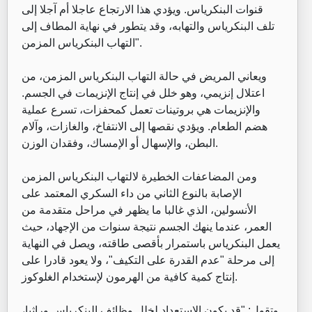
قنوات البنكرياس. ويؤدي هذا الارتجاع عاجلا أم آجلا إلى
تلف البنكرياس والتهابه، وقد يتطور في نهاية المطاف إلى
التهاب البنكرياس المزمن".
ويعاني المريض في حالة التهاب البنكرياس المزمن، من
اعتلال إنزيمي، وهو خلل في إنتاج الإنزيمات في الجسم.
والإنزيمات هي بروتينات تعمل كمحفزات، تسرع عملية
هضم الطعام. ويؤدي نقصها إلى الانتفاخ، والغازات، وآلام
البطن، والإسهال أو الإمساك، وفقدان الوزن.
ومن المضاعفات الخطيرة لالتهاب البنكرياس المزمن
الإصابة بالنوع الثاني من داء السكري المعتمد على
الأنسولين، الذي غالبا ما يظهر في مراحل متقدمة من
العمر، عندما ينهك الجسم نتيجة سنوات من الإجهاد، حيث
يعمل البنكرياس باستمرار بأقصى طاقته، ويصل في النهاية
إلى مرحلة "عدم القدرة على التكيف"، ولا يعود قادرا على
إنتاج كمية كافية من الهرمون لإستخدام الغلوكوز.
وتقول: "قد يكون الاستعداد لخلل وظائف البنكرياس وراثيا،