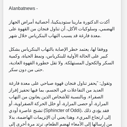
Alanbatnews -
أكدت الدكتورة مارينا ستودينكينا، أخصائية أمراض الجهاز
الهضمي، وسلوكيات الأكل، أن تناول فنجان من القهوة على
معدة فارغة قد يسبب التهاب البنكرياس خلال شهر.
ووفقا لها، يعتمد خطر الإصابة بالتهاب البنكرياس بشكل
كبير على الحالة الأولية للبنكرياس، ونمط الحياة، وكمية
السكر والكحول المستهلكة. ولا تقل خطورة القهوة العادية،
حتى من دون سكر.
وتقول: "يحفز تناول فنجان قهوة صباحي على معدة فارغة
العديد من التفاعلات في الجسم، بما فيها تحفيز إفراز
الصفراء. وبالنسبة للأشخاص الذين يعانون من التهاب
المرارة، أو حصى المرارة، أو خلل الحركة الصفراوية، أو
تشنج عاصرة أودي (Sphincter of Oddi)، فقد يؤدي ذلك
إلى ارتجاع المريء. وهذا يعني أن الإنزيمات الهاضمة، بدلا
من إرسالها إلى الأمعاء لهضم الطعام، ترتد مرة أخرى إلى