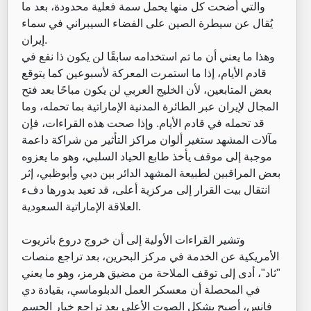
والتي أضحت كل منها يحمل سمة فعلية محدودة، بعد ما
يُقال عن سيطرة الصين على الفضاء السيبراني في سماء
إيران.
وهذا ما يعني أن ما تم استخدامه سابقًا لن يكون ذا نفع في
قادم الأيام، إذا ما استمرت المعركة لأسبوعين كما يتوقع
بعض المتابعين، لأن الخليج العربي لن يكون مباحًا بعد فتح
المجال لإيران عبر الطائرة المدنية الإماراتية بما تحمله، وما
قد تحمله في قادم الأيام. وإذا صحت هذه القراءات، فإن
مآلات المشهد ستغير ألوان مراكز التأثير من شراكة داعمة
موجبة إلى موقف يأخذ طابع الحياد السلبي، وهو ما يعزوه
بعض المراقبين لطبيعة المشهد الدائر بين دبي وأبوظبي، إثر
انتقال بيت القرار إلى مركزية أعلى، قد تعيد بدورها دفء
العلاقة الإماراتية السعودية.
وتشير القراءات الأولية إلى أن خروج دروع باتريوت
الأمريكية عن الخدمة في مركز البحرين، بعد تراجع منصات
"ثاد"، أدى إلى توقف الملاحة من مضيق هرمز، وهو ما يعني
في المحصلة أن معسكر العمل الدبلوماسي، بقيادة دي
فانس، أصبح يشكل الصوت الأعلى بعد تراجع خيار الحسم