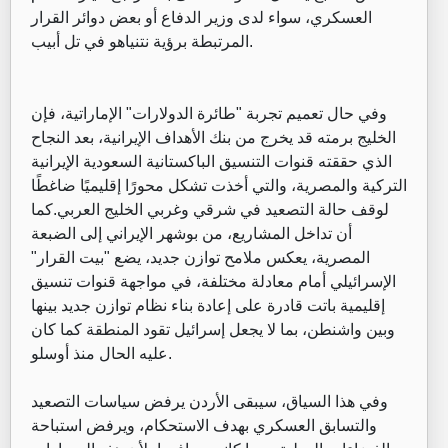
العسكري، سواء لدى وزير الدفاع أو بعض دوائر القرار
المرتبطة برؤية نتنياهو في تل أبيب.
وفي حال تعميم تجربة "طائرة الدولارات" الإماراتية، فإن
الخليج برمته قد يخرج من بنك الأهداف الإيرانية، بعد النجاح
الذي حققته قنوات التنسيق الباكستانية السعودية الإيرانية
التركية والمصرية، والتي أخذت تشكل محورًا إقليميًا ضاغطًا
لوقف حالة التصعيد في شرقي وغربي الخليج العربي.كما
أن تداخل المشاريع، من بوشهر الإيراني إلى الضبعة
المصرية، يعكس ملامح توازن جديد، يضع "بيت القرار"
الإسرائيلي أمام معادلة مختلفة، في مواجهة قنوات تنسيق
إقليمية باتت قادرة على إعادة بناء نظام توازن جديد بينها
وبين واشنطن، بما لا يجعل إسرائيل تقود المنطقة كما كان
عليه الحال منذ أوسلو.
وفي هذا السياق، سيبقى الأردن يرفض سياسات التصعيد
والتسابق العسكري بهدف الاستحكام، ويرفض استباحة