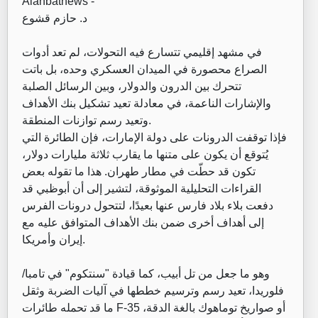
Alanbatnews -
د. حازم قشوع
في مشهد إقليمي تتسارع فيه التحولات، لم تعد أدوات
الصراع محصورة في الميدان العسكري وحده، بل باتت
تتحرك بين الدرون والدولار، وبين الرسائل الصلبة
والإشارات الناعمة، في معادلة تعيد تشكيل بنك الأهداف
وتعيد رسم توازنات المنطقة.
فإذا توقفت الدرونات على دولة الإمارات، فإن الطائرة التي
يُتوقع أن يكون على متنها ما يقارب ثلاثة مليارات دولار،
تكون قد حطّت في مطار طهران. هذا ما تقوله بعض
القراءات التحليلية الموثوقة، لتشير إلى أن أبوظبي قد
دفعت بلاء بلاد فارس عنها بعيدًا، لتتحول درونات الفرس
إلى أهداف أخرى ضمن بنك الأهداف المتوافق عليه مع
إيران وأمريكا.
وهو ما جعل من تل أبيب، كما قيادة "سنتكوم" في تامبا/
فلوريدا، تعيد رسم وترسيم خططها في آليات الضربة وثقل
ما قد تحمله طائرات F-35 أو صواريخ توماهوك بالغة الدقة،