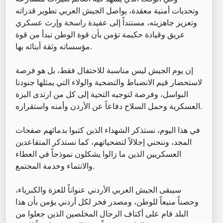
وتحديات أمنية معقدة، يواصل الجيش العربي تطوير قدراته
وتعزيز جاهزيته، مستنداً إلى عقيدة راسخة وإرث عسكري
عريق وقيادة حكيمة تؤمن بأن قوة الوطن تبدأ من قوة
مؤسساته وثقة أبنائه بها.
إن يوم الجيش ليس مناسبة للاحتفال فقط، بل هو فرصة
لاستحضار قيم الانضباط والتضحية والولاء التي يمثلها جنودنا
البواسل، وفرصة لتوجيه التحية إلى كل من ارتدى البزة
العسكرية وحمل السلاح دفاعاً عن الأردن وأمنه واستقراره.
في هذا اليوم، نستذكر الشهداء الذين كتبوا بدمائهم صفحات
المجد، وننحني إجلالاً لتضحياتهم، كما نستذكر المتقاعدين
العسكريين الذين ما زالوا يشكلون نموذجاً في العطاء
والانتماء وخدمة المجتمع.
سيبقى الجيش العربي الأردني عنواناً للعزة والكبرياء،
وحصناً منيعاً للوطن، ومصدر فخر لكل أردني يؤمن بأن هذا
البلد قام على أكتاف الرجال المخلصين الذين جعلوا من