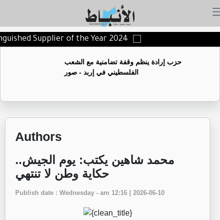
tinguished Supplier of the Year 2024
حزب إرادة ينظم وقفة تضامنية مع الشعب
الفلسطيني في إربد - صور
Authors
محمد شاهين يكتب: يوم الجيش..
حكاية وطن لا تنتهي
Publish date : Wednesday - am 12:16 | 2026-06-10