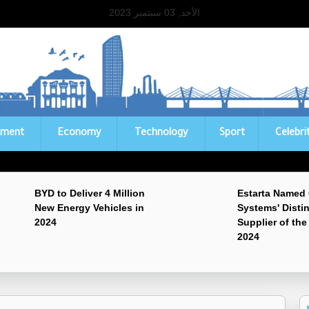
الأحد, 03 سبتمبر 2023
ament
Economy
Technology
Sport
Celebri
BYD to Deliver 4 Million
Estarta Named
New Energy Vehicles in
Systems' Disti
2024
Supplier of the
2024