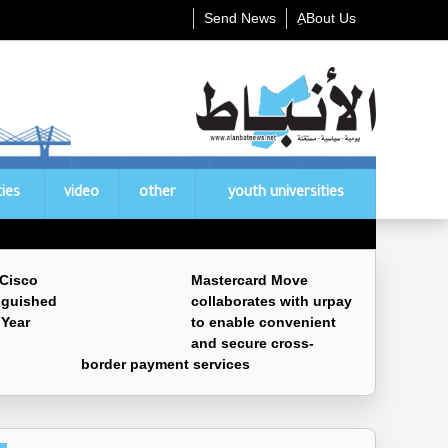
Send News
ِABout Us
ties
video
other
youth universities
 Cisco
Mastercard Move
nguished
collaborates with urpay
 Year
to enable convenient
and secure cross-
border payment services