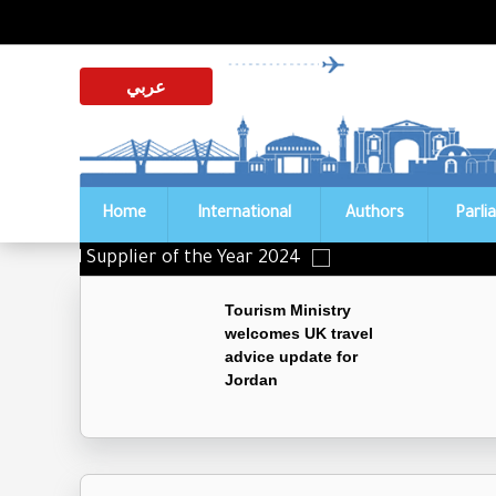
عربي
Home
International
Authors
Parli
istinguished Supplier of the Year 2024
Tourism Ministry
welcomes UK travel
advice update for
Jordan