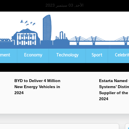
الأحد, 03 سبتمبر 2023
ament
Economy
Technology
Sport
Celebri
BYD to Deliver 4 Million
Estarta Named
New Energy Vehicles in
Systems' Disti
2024
Supplier of the
2024