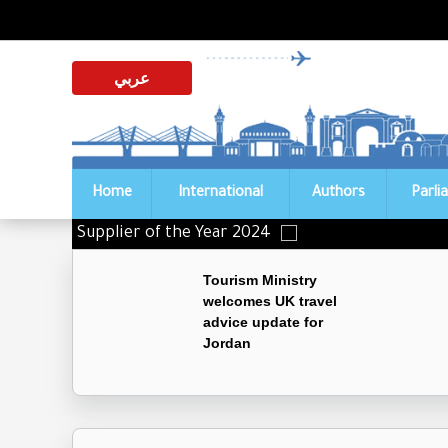
عربي
Home
International
Authors
Parli
istinguished Supplier of the Year 2024
Tourism Ministry
welcomes UK travel
advice update for
Jordan