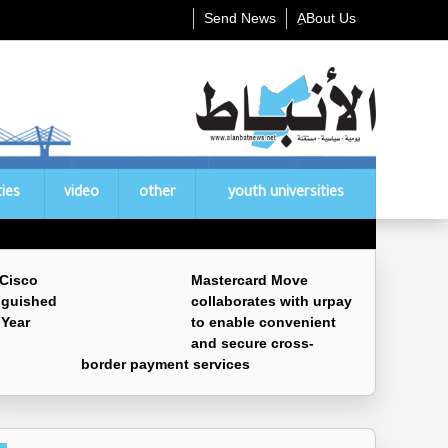
Send News
ِABout Us
ties
video
other
youth universities
 Cisco
Mastercard Move
nguished
collaborates with urpay
 Year
to enable convenient
and secure cross-
border payment services