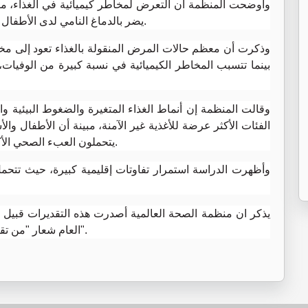
وأوضحت المنظمة أن التعرض لمخاطر كيميائية في الغذاء، مث
يضر بالدماغ النامي لدى الأطفال ويتسبب في مشكلات عصبية ونمائية تستمر مدى الحياة.
وذكرت أن معظم حالات المرض المنقولة بالغذاء تعود إلى مخا
وقالت المنظمة إن أنماط الغذاء المتغيرة والضغوط البيئية وا
الفئات الأكثر عرضة للأغذية غير الآمنة، مبينة أن الأطفال 
يتحملون العبء الصحي الأكبر، لا سيما في البلدان ذات الدخل المنخفض والمتوسط.
وأظهرت الدراسة استمرار تفاوتات إقليمية كبيرة، حيث تتحم
يذكر ان منظمة الصحة العالمية أصدرت هذه التقديرات قبيل الا
العام شعار "من تقدير العبء إلى وضع الحلول، نحو غذاء آمن في كل مكان".