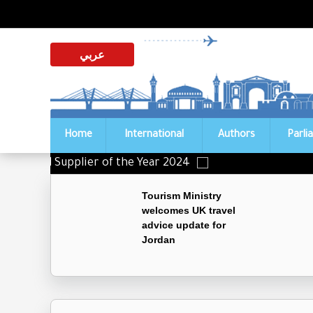
عربي
Home
International
Authors
Parli
istinguished Supplier of the Year 2024
Tourism Ministry
welcomes UK travel
advice update for
Jordan