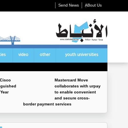
Send News
ِABout Us
ties
video
other
youth universities
 Cisco
Mastercard Move
nguished
collaborates with urpay
 Year
to enable convenient
and secure cross-
border payment services