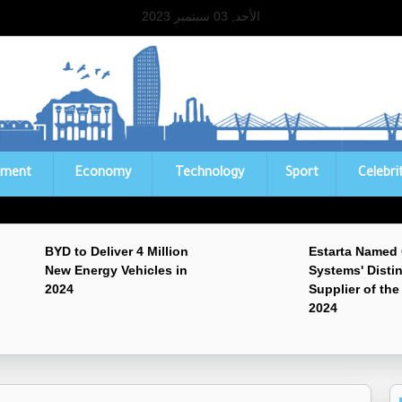
الأحد, 03 سبتمبر 2023
ament
Economy
Technology
Sport
Celebri
BYD to Deliver 4 Million
Estarta Named
New Energy Vehicles in
Systems' Disti
2024
Supplier of the
2024