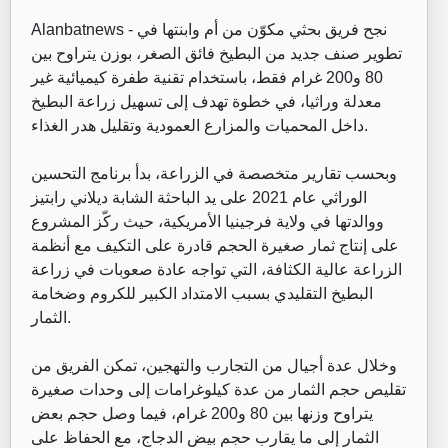
نجح فريق بحثي مكوّن من أم وابنتها في
Alanbatnews -
تطوير صنف جديد من البطيخ فائق الصغر، بوزن يتراوح بين
80 و200 غرام فقط، باستخدام تقنية طفرة كيميائية غير
معدلة وراثيا، في خطوة تهدف إلى تسهيل زراعة البطيخ
داخل المحميات والمزارع العمودية وتقليل هدر الغذاء.
وبحسب تقارير متخصصة في الزراعة، بدأ برنامج التحسين
الوراثي عام 2021 على يد الباحثة الشابة ديلاني رابتيز
ووالدتها في ولاية فرجينيا الأمريكية، حيث ركّز المشروع
على إنتاج ثمار صغيرة الحجم قادرة على التكيف مع أنظمة
الزراعة عالية الكثافة، التي تواجه عادة صعوبات في زراعة
البطيخ التقليدي بسبب الامتداد الكبير للكروم وضخامة
الثمار.
وخلال عدة أجيال من التجارب والتهجين، تمكن الفريق من
تقليص حجم الثمار من عدة كيلوغرامات إلى وحدات صغيرة
يتراوح وزنها بين 80 و200 غرام، فيما وصل حجم بعض
الثمار إلى ما يقارب حجم بيض الدجاج، مع الحفاظ على