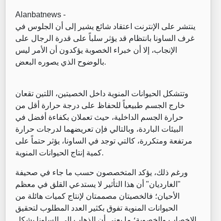
Alanbatnews -
ينتشر على الإنترنت اعتقاد شائع يشير إلى أن الجلوس في
غرف الساونا بانتظام قد يؤثر سلباً على قدرة الرجال على
الإنجاب، إلا أن خبراء الخصوبة يؤكدون أن الأمر ليس
بالوضوح الذي يصوره البعض.
وتتشكل الحيوانات المنوية داخل الخصيتين، اللتين تقعان
خارج الجسم طبيعياً للحفاظ على درجة حرارة أقل من
حرارة الجسم الداخلية، حيث تعملان بكفاءة أفضل في
البيئات الباردة، وبالتالي فإن تعريضهما لدرجات حرارة
مرتفعة ومتكررة، كالتي توجد في الساونا، يؤثر حتماً على
كمية إنتاج الحيوانات المنوية.
ورغم ذلك، يؤكد المتخصصون حسب ما جاء في صحيفة
"الغارديان" أن هذا التأثير لا يستدعي القلق في معظم
الأحيان؛ فالخصيتان مصممتان لإنتاج كميات هائلة من
الحيوانات المنوية تفوق بكثير العدد المطلوب لتحقيق
الإخصاب والخصوبة؛ ما يعني أن الذهاب إلى الساونا بشكل