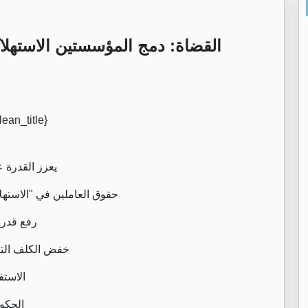
القضاة: دمج المؤسستين الاستهلا
يعزز القدرة ع
حقوق العاملين في "الاسته
رفع قدرة
خفض الكلف التش
الاستف
الحكو