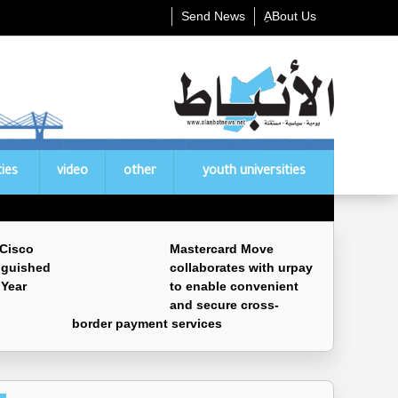
Send News
ِABout Us
ties
video
other
youth universities
 Cisco
Mastercard Move
nguished
collaborates with urpay
 Year
to enable convenient
and secure cross-
border payment services