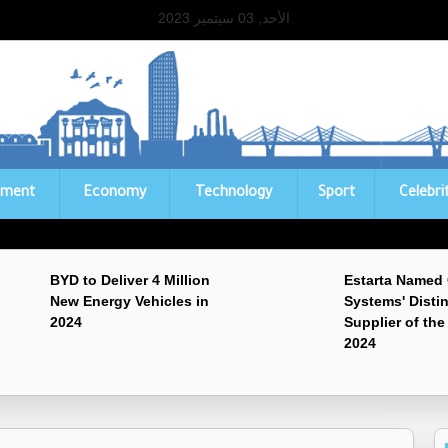
الأحد, 03 سبتمبر 2023
ament
Economy
Technology
Sport
Celebri
BYD to Deliver 4 Million
Estarta Named
New Energy Vehicles in
Systems' Disti
2024
Supplier of the
2024