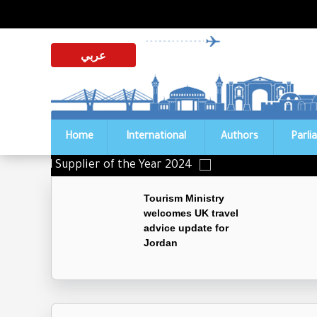
عربي
Home
International
Authors
Parli
Distinguished Supplier of the Year 2024
Tourism Ministry
welcomes UK travel
advice update for
Jordan