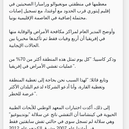
معظمها في منطقتي مونغبوالو ورامبارا الصحيتين في
إقليم إيتوري قرب الحدود مع أوغندا، مع تسجيل إصابات
محتملة إضافية في العاصمة الإقليمية بونيا.
وأوضح المدير العام لمراكز مكافحة الأمراض والوقاية منها
في إفريقيا أن أربع وفيات فقط تم تأكيدها مخبريا بين
الحالات الإيجابية.
وذكر كاسييا: "كل يوم تمثل هذه المنطقة أكثر من 70% من
عمليات تفشي الأمراض في إفريقيا".
وتابع قائلا: "لهذا السبب نحن بحاجة إلى تغطية المنطقة
وتغطية القارة، وأنا أدعو الشركاء لدعم البلدان الأكثر
عرضة للخطر".
إلى ذلك، أكدت اختبارات المعهد الوطني للأبحاث الطبية
الحيوية في كينشاسا أن التفشي ناتج عن سلالة "بونديبوغيو"
وهي سلالة لم تسجل سوى في حالتي تفش سابقتين فقط
في أوغندا عام 2007 وشرق الكونغو عام 2012.