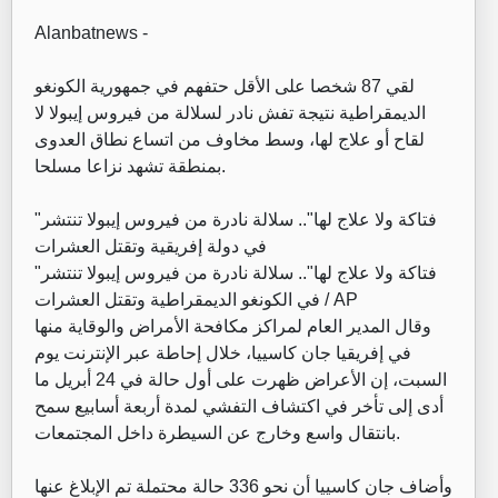
Alanbatnews -
لقي 87 شخصا على الأقل حتفهم في جمهورية الكونغو
الديمقراطية نتيجة تفش نادر لسلالة من فيروس إيبولا لا
لقاح أو علاج لها، وسط مخاوف من اتساع نطاق العدوى
بمنطقة تشهد نزاعا مسلحا.
"فتاكة ولا علاج لها".. سلالة نادرة من فيروس إيبولا تنتشر
في دولة إفريقية وتقتل العشرات
"فتاكة ولا علاج لها".. سلالة نادرة من فيروس إيبولا تنتشر
في الكونغو الديمقراطية وتقتل العشرات / AP
وقال المدير العام لمراكز مكافحة الأمراض والوقاية منها
في إفريقيا جان كاسييا، خلال إحاطة عبر الإنترنت يوم
السبت، إن الأعراض ظهرت على أول حالة في 24 أبريل ما
أدى إلى تأخر في اكتشاف التفشي لمدة أربعة أسابيع سمح
بانتقال واسع وخارج عن السيطرة داخل المجتمعات.
وأضاف جان كاسييا أن نحو 336 حالة محتملة تم الإبلاغ عنها