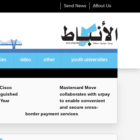
Send News
ِABout Us
ties
video
other
youth universities
 Cisco
Mastercard Move
nguished
collaborates with urpay
 Year
to enable convenient
and secure cross-
border payment services