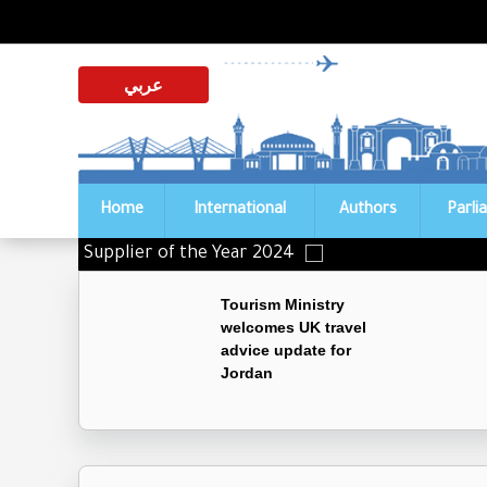
عربي
Home
International
Authors
Parli
istinguished Supplier of the Year 2024
Tourism Ministry
welcomes UK travel
advice update for
Jordan