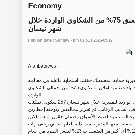
Economy
"الصناعة والتجارة": حماية المستهلك تغلق 75% من الشكاوى الواردة خلال
شهر نيسان
Publish date : Sunday - pm 01:51 | 2026-05-17
Alanbatnews -
مديرية حماية المستهلك حققت استجابة فاعلة في معالجة
ملاحظات المواطنين خلال شهر نيسان من عام 2026، حيث بلغت نسبة إغلاق الشكاوى 75% من إجمالي الشكاوى
الواردة.
وبحسب البيانات الصادرة عن الوزارة فقد بلغ عدد الشكاوى الواردة للمديرية خلال شهر نيسان 257 شكوى، تمكنت
لاق ومعالجة 194 شكوى منها وفي الجانب الرقابي، تم تحرير مخالفتين وتوجيه إخطارين
ملت معها المديرية منذ بداية العام الحالي وحتى نهاية
شهر نيسان قد وصل إلى 818 شكوى، بزيادة مقدارها 123% أي أكثر من الضعف ب 23% لنفس الفترة من العام