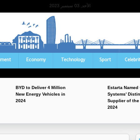
الأحد, 03 سبتمبر 2023
ament
Economy
Technology
Sport
Celebri
BYD to Deliver 4 Million
Estarta Named
New Energy Vehicles in
Systems' Disti
2024
Supplier of the
2024