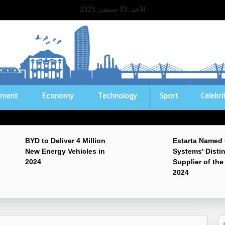
الأحد, 03 سبتمبر 2023
ament
Economy
Technology
Sport
Celebri
BYD to Deliver 4 Million
Estarta Named
New Energy Vehicles in
Systems' Disti
2024
Supplier of the
2024