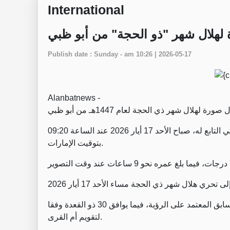
International
 لهلال شهر "ذو الحجة" من أبو ظبي
Publish date : Sunday - am 10:26 | 2026-05-17
Alanbatnews -
وأوضح المركز أن الهلال صُوّر نهارا بواسطة مرصد الختم الفلكي التابع له، صباح الأحد 17 أيار 2026 عند الساعة 09:20
بتوقيت الإمارات.
وأوضحت أن هذا اليوم يوافق 29 ذو القعدة بحسب إعلانها السابق المعتمد على الرؤية، فيما يوافق 30 ذو القعدة وفقا
لتقويم أم القرى.