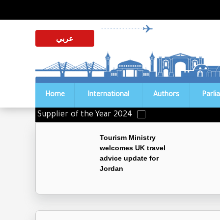
عربي
Home
International
Authors
Parli
istinguished Supplier of the Year 2024
Tourism Ministry
welcomes UK travel
advice update for
Jordan