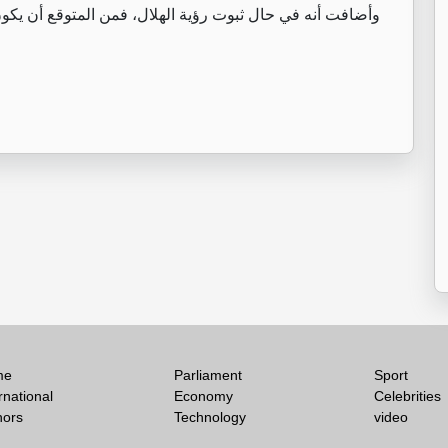
me
Parliament
Sport
rnational
Economy
Celebrities
hors
Technology
video