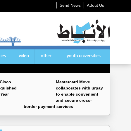
Send News
ِABout Us
ties
video
other
youth universities
 Cisco
Mastercard Move
nguished
collaborates with urpay
 Year
to enable convenient
and secure cross-
border payment services