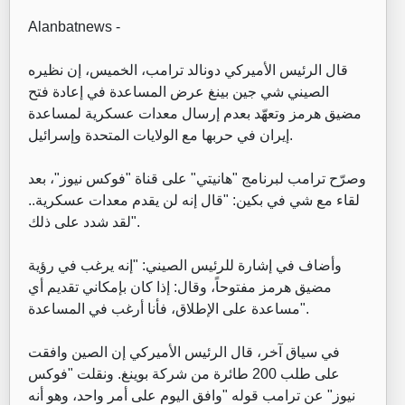
Alanbatnews -
‏قال الرئيس الأميركي دونالد ترامب، الخميس، إن نظيره
الصيني شي جين بينغ عرض المساعدة في إعادة فتح
مضيق هرمز وتعهّد بعدم إرسال معدات عسكرية لمساعدة
إيران في حربها مع الولايات المتحدة وإسرائيل.
‏وصرّح ترامب لبرنامج "هانيتي" على قناة "فوكس نيوز"، بعد
لقاء مع شي في بكين: "قال إنه لن يقدم معدات عسكرية..
لقد شدد على ذلك".
‏وأضاف في إشارة للرئيس الصيني: "إنه يرغب في رؤية
مضيق هرمز مفتوحاً، وقال: إذا كان بإمكاني تقديم أي
مساعدة على الإطلاق، فأنا أرغب في المساعدة".
‏في سياق آخر، قال الرئيس الأميركي إن الصين وافقت
على طلب 200 طائرة من شركة بوينغ. ونقلت "فوكس
نيوز" عن ترامب قوله "وافق اليوم على أمر واحد، وهو أنه