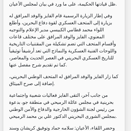
ظل قيادتها الحكيمة، على ما ورد في بيان لمجلس الأعيان.
وفي إطار الزيارة الرسمية قام الفايز والوفد المرافق له
بزيارة إلى المتحف العسكري لقوة دفاع البحرين، وأطلع
اللواء محمد قطامي الكبيسي مدير الإعلام والتوجيه
المعنوي، الفايز والوفد المرافق على مختلف قاعات
وأقسام المتحف التي تضم تشكيلة من المقتنيات التاريخية
واللوحات الفنية العسكرية والنماذج التي تعد أرشيفاً توثيقياً
للتاريخ العسكري البحريني في العصر الحديث والمعاصر،
كما تم تقديم شرح مفصل عنها.
كما زار الفايز والوفد المرافق له المتحف الوطني البحريني،
إضافة إلى صرح الميثاق.
من جانب آخر، التقى الفايز فعاليات شعبية واجتماعية
بحرينية في مجلس عائلة الرميحي في منطقة جو، بدعوة
من رئيس لجنة الشؤون الخارجية والدفاع والأمن الوطني
بمجلس الشورى البحريني الدكتور علي بن محمد الرميحي.
وحضر اللقاء، الأعيان: سلامه حماد وتوفيق كريشان وسند