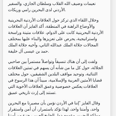
نعيمات وضيف الله القلاب وسلطان الجازي، والسفير
الأردني لدى البحرين رامي وريكات.
وخلال اللقاء الذي تركز حول العلاقات الأردنية البحرينية
والأوضاع الراهنة في المنطقة، أكد الفايز أن العلاقات
الأردنية البحرينية كانت على الدوام، علاقات متينة وراسخة
واستراتيجية، يحرص على تعزيزها والبناء عليها بمختلف
المجالات جلالة الملك عبدالله الثاني، وأخيه جلالة الملك
حمد بن عيسى آل خليفة.
ولفت إلى أن هناك تنسيقاً وتواصلاً مستمراً بين صاحبي
الجلالة، حول كل ما من شأنه أن يسهم في تمتين العلاقات
الثنائية، وتوحيد مواقف البلدين الشقيقين، حول مختلف
قضايا الأمتين العربية والإسلامية، مبيناً أن هذا الرسوخ في
العلاقات يعكس خصوصية وعمق العلاقات الأخوية التي
تستند إلى إرث تاريخي عميق.
وقال الفايز "إننا في الأردن نؤمن بأن مصيرنا مع البحرين
واحد، وأمننا واحد، لهذا نؤكد باستمرار، أن أمن واستقرار
مملكة البحرين وعموم دول الخليج العربي، جزء من أمننا