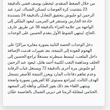
من خلال الضغط المتقدم، ليخطئ يوسف قشي بالدقيقة
23 بتشتيت كرة العوضات لتسكن الشباك، ليرد عبد
الرحمن ابو جلبوش بتحقيق التعادل بالدقيقة 24 بتسديدة
خادعة الحارس وتستقر في المرمى، ليعود الملكي إلى
الواجهة من علامة الجزاء بالدقيقة 36 عن طريق عارف
الحاج، لينتهي الشوط الأول بتقدم الحسين على الوحدات.
دخل الوحدات الحصة الثانية بصورة مغايرة مراكزًا على
الهجوم للعودة إلى النتيجة، بعد تغييرات قدمت الإضافة
داخل الملعب، ليبسط سيطرته مستغلًا تراجع الحسين إلى
الخلف ومداهمة التعب لكتيبة أحمد هايل، ليعود عبد الرحمن
أبو جلبوش مرة أخرى بالدقيقة 72 ويستغل غياب الرقابة
وعدم تفاهم دفاعات المارد ويعزز النتيجة للأصفر بتسجل
الهدف الثالث، ليتراجع مستوى كلا الفريقين بصورة واضحة
وينتهي اللقاء بعد ذلك بفوز الملكي وتأهله إلى المشهد
الختامي لمقابلة الرمثا في ديربي الشمال بالعاصمة عمَّان.