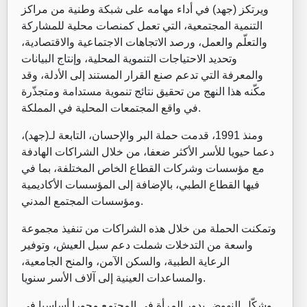
ويرتكز (جهد) في أداء مهامه على شبكة وطنية من مراكز
التنمية المجتمعية، التي تعمل كمنصات محلية للمشاركة
والتعلّم والعمل، ورصد الاتجاهات الاجتماعية والاقتصادية،
وتحديد الاحتياجات التنموية المحلية، وإنتاج البيانات
والمعرفة التي تدعم صنع القرار المستند إلى الأدلة، وقد
مكّنه هذا النهج من تحقيق نتائج تنموية مستدامة ومتجذّرة
في واقع المجتمعات المحلية في المملكة.
ومنذ 1991، قدمت حملة البر والإحسان، التابعة لـ(جهد)،
دعما حيويا للأسر الأكثر ضعفا، من خلال الشراكات الهادفة
مع مؤسسات وشركات القطاع الخاص المختلفة، بما في
فيها القطاع الطبي، بالإضافة إلى المؤسسات الأكاديمية
ومؤسسات المجتمع المدني.
وتمكنت الحملة من خلال هذه الشراكات من تنفيذ مجموعة
واسعة من التدخلات شملت دعم سبل العيش، وتوفير
الرعاية الطبية، والسكن الآمن، والمنح الجامعية،
والمساعدات العينية إلى آلاف الأسر سنويا.
وشكّل النهوض بدور المرأة في المجتمع محورا أساسيا في