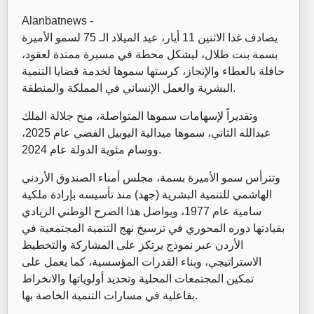
Alanbatnews -
يصادف غدا الاثنين 11 أيار، عيد الميلاد الـ 75 لسمو الأميرة
بسمة بنت طلال، ليشكل محطة في مسيرة ممتدة لعقود،
حافلة بالعطاء والإنجاز، كرستها سموها لخدمة قضايا التنمية
البشرية والعمل الإنساني في المملكة والمنطقة.
وتقديراً لإسهامات سموها المتواصلة، منح جلالة الملك
عبدالله الثاني، سموها ميدالية اليوبيل الفضي عام 2025،
ووسام مئوية الدولة عام 2024.
وتترأس سمو الأميرة بسمة، مجلس أمناء الصندوق الأردني
الهاشمي للتنمية البشرية (جهد) منذ تأسيسه بإرادة ملكية
سامية عام 1977، ويواصل هذا الصرح الوطني الريادي
بقيادتها دوره المحوري في ترسيخ نهج التنمية المجتمعية في
الأردن عبر نموذج يرتكز على المشاركة والتخطيط
الاستراتيجي، وبناء القدرات المؤسسية، كما يعمل على
تمكين المجتمعات المحلية وتحديد أولوياتها والانخراط
بفاعلية في مسارات التنمية الخاصة بها.