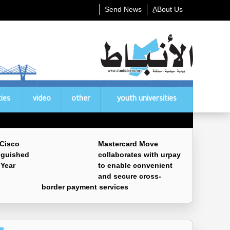
Send News
ِABout Us
ties
video
other
youth universities
 Cisco
Mastercard Move
nguished
collaborates with urpay
 Year
to enable convenient
and secure cross-
border payment services