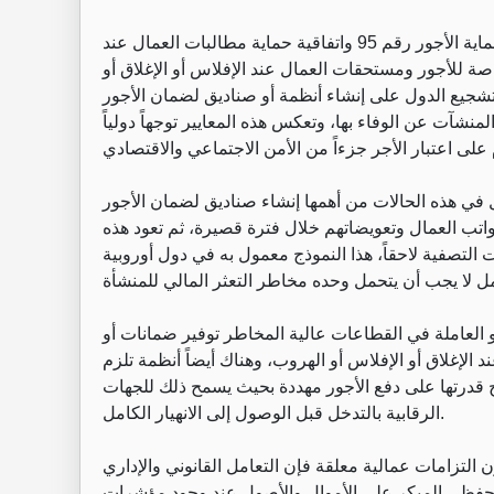
فقد أكدت اتفاقيات منظمة العمل الدولية ومنها اتفاقية حماية الأجور رقم 95 واتفاقية حماية مطالبات العمال عند
 توفير حماية خاصة للأجور ومستحقات العمال عند الإفلاس أو الإغلاق أو
ى تشجيع الدول على إنشاء أنظمة أو صناديق لضمان الأجور
آت عن الوفاء بها، وتعكس هذه المعايير توجهاً دولياً
ل في هذه الحالات من أهمها إنشاء صناديق لضمان الأجور
تب العمال وتعويضاتهم خلال فترة قصيرة، ثم تعود هذه
التصفية لاحقاً، هذا النموذج معمول به في دول أوروبية
لعاملة في القطاعات عالية المخاطر توفير ضمانات أو
الإغلاق أو الإفلاس أو الهروب، وهناك أيضاً أنظمة تلزم
ح قدرتها على دفع الأجور مهددة بحيث يسمح ذلك للجهات
الرقابية بالتدخل قبل الوصول إلى الانهيار الكامل.
 التزامات عمالية معلقة فإن التعامل القانوني والإداري
تحفظي المبكر على الأموال والأصول عند وجود مؤشرات