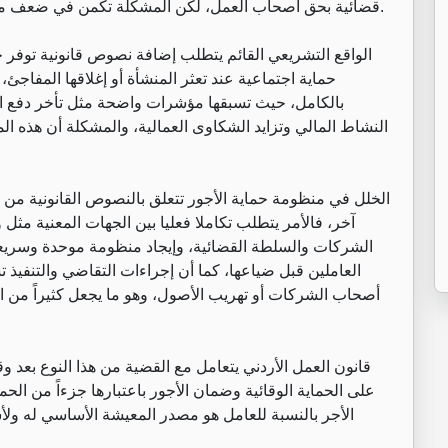
قضائية بحق أصحاب العمل، لكن المشكلة تكمن في ضعف منظومة الحماية الاستباقية وآليات التنفيذ والتدخل المبكر.
الواقع التشريعي القائم يتطلب إضافة نصوص قانونية توفر ح
حماية اجتماعية عند تعثر المنشأة أو إغلاقها المفاج
بالكامل، حيث تسبقها مؤشرات واضحة مثل تأخر دفع ال
النشاط المالي وتزايد الشكاوى العمالية، والمشكلة أن هذه ا
الخلل في منظومة حماية الأجور تتعلق بالنصوص القانونية من
آخر، فالأمر يتطلب تكاملا فعليا بين الجهات المعنية مث
الشركات والسلطة القضائية، وإيجاد منظومة موحدة وسريع
العاملين قبل ضياعها، كما أن إجراءات التقاضي والتنفيذ ت
أصحاب الشركات أو تهريب الأصول، وهو ما يجعل كثيراً من الأ
قانون العمل الأردني يتعامل مع القضية من هذا النوع بعد وقوع
على الحماية الوقائية وضمان الأجور باعتبارها جزءاً من الح
الأجر بالنسبة للعامل هو مصدر المعيشة الأساسي له و