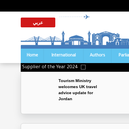
عربي
Home
International
Authors
Parli
Distinguished Supplier of the Year 2024
Tourism Ministry
welcomes UK travel
advice update for
Jordan