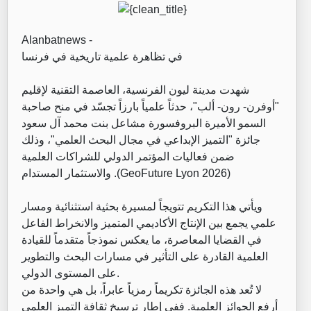
Alanbatnews -
في تظاهرة علمية تاريخية في فرنسا
شهدت مدينة ليون الفرنسية، العاصمة التقنية لإقليم
"أوفرن- رون- ألب"، حدثاً علمياً بارزاً تجسّد في منح صاحبة
السمو الأميرة البروفسورة مشاعل بنت محمد آل سعود
جائزة "التميز الإبداعي في مجال البحث العلمي"، وذلك
ضمن فعاليات المؤتمر الدولي للشراكات العلمية
والاستثمار المستدام .(GeoFuture Lyon 2026)
ويأتي هذا التكريم تتويجاً لمسيرة بحثية استثنائية ومسار
علمي يجمع بين الإنتاج الأكاديمي المتميز والانخراط الفاعل
في القضايا المعاصرة، ما يعكس نموذجاً متقدماً للقيادة
العلمية القادرة على التأثير في مسارات البحث والتطوير
على المستوى الدولي.
لا تُعد هذه الجائزة تكريماً رمزياً عابراً، بل هي واحدة من
أرفع الجوائز العلمية. ففي إطار ترسيخ ثقافة التميز العلمي