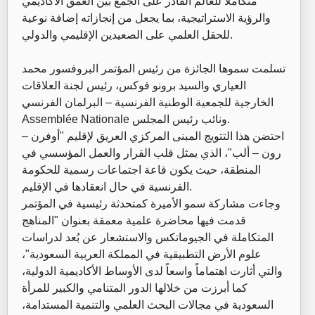
متكاملاً للعالم القادر على الجمع بين العمق الأكاديمي
والرؤية الاستراتيجية، بما يجعل من إنجازاته إضافة نوعية
للحقل العلمي على الصعيدين الإقليمي والدولي.
تسلمت سموها الجائزة من رئيس المؤتمر البروفسور محمد
العياري والسيد برونو فوكس، رئيس لجنة العلاقات
الخارجية للجمعية الوطنية الفرنسية – البرلمان الفرنسي
Assemblée Nationale ونائب رئيس المجلس.
احتضن هذا التتويج المبنى المركزي العريق لإقليم "أوفرن –
رون – ألب"، الذي يمثل قلب القرار والعمل المؤسسي في
المنطقة، حيث يكون قاعة اجتماعات رسمية للحكومة
الفرنسية في حال انعقادها في الإقليم.
وجاءت مشاركة سمو الأميرة كمتحدثة رئيسية في المؤتمر
قدمت فيها محاضرة علمية معمقة بعنوان "المناهج
المتكاملة في الجيوماتكس والاستشعار عن بُعد لدراسات
علوم الأرض التطبيقية في المملكة العربية السعودية"،
والتي أثارت اهتماماً واسعاً لدى الأوساط الأكاديمية الدولية،
كما أبرزت من خلالها الدور المتنامي والكبير للمرأة
السعودية في مجالات البحث العلمي والتنمية المستدامة،