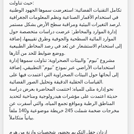
حيث تناولت:
تكامل التقنيات الفضائية: استعرضت سموها الجهود الوطنية
في استخدام الأقمار الصناعية ونظم المعلومات الجغرافية
لرصد التغيرات البيئية ومراقبة سطح الأرض بشكل مستمر.
إدارة الموارد والمخاطر: عرضت دراسات متخصصة حول
الموارد المائية السطحية والجوفية وطرق تقييمها، إضافة
إلى استخدام الاستشعار عن بُعد في رصد المخاطر الطبيعية
ووضع ضوابط للحد من آثارها.
مشروع "نيوم" والبيئات الصحراوية: تناولت سموها إدارة
استخدامات الأراضي عبر نموذج "نيوم" التطبيقي، إضافة
إلى أبحاثها حول البيئات الصحراوية التي اعتمدت فيها على
القياسات الحقلية الدقيقة وتحليل الصور الفضائية.
نحو إدارة مثلى للمياه: اختتمت المحاضرة بعرض دراسة
حديثة اعتمدت على مؤشرات هيدرولوجية ومناخية لتحديد
المناطق الرطبة ومواقع تجمع المياه، والتي أسفرت عن
مخرجات ضخمة شملت 245 خريطة موضوعية و140 ملفاً
بيانياً متكاملاً.
ازدان حفل التكريم بحضور شخصيات وازنة من هرم