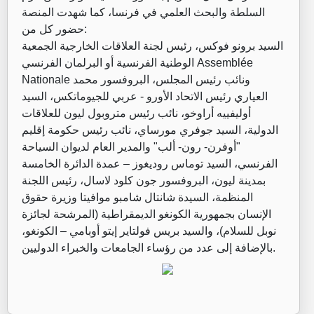
السلطة والبحث العلمي في فرنسا، كما شهدت المنصة
حضور كل من:
السيد برونو فوكس، رئيس لجنة العلاقات الخارجية الجمعية
الوطنية الفرنسية أو البرلمان الفرنسي Assemblée
Nationale ونائب رئيس المجلس، البروفسور محمد
العياري رئيس الاتحاد الأورو - عربي للجيوماتكس، السيد
أوليفييه أراوخو، نائب رئيس متروبول ليون للعلاقات
الدولية، السيد جوفري مورساي، نائب رئيس حكومة إقليم
"أوفرن- رون- ألب" والمدير العام لديوان السياحة
الفرنسي، السيد توماس روديغوز – عمدة الدائرة الخامسة
بمدينة ليون، البروفسور جون كلود لاسال، رئيس اللجنة
المنظمة، السيدة شانتال شامبو موافيتا وزيرة حقوق
الإنسان بجمهورية الكونغو الديمقراطية (المرشحة لجائزة
نوبل للسلام)، والسيد بريس فولتاير إيتو أوبامي – الكونغو،
بالإضافة إلى عدد من رؤساء الجامعات والخبراء الدوليين.