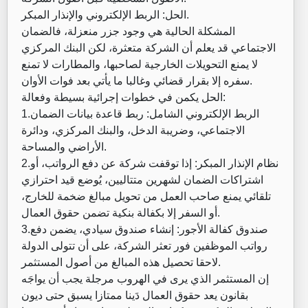
الحل: الربط الإلكتروني والإنذار المبكر.
المشكلة الحالية هي وجود جزر منعزلة، فالضمان
الاجتماعي قد يعلم أن الشركة متعثرة، لكن البنك المركزي
لا يمنع التحويلات الخارجية لصاحبها، والمطارات لا تمنع
سفره إلا بقرار قضائي وغالبا ما يأتي بعد فوات الأوان.
الحل يكمن في خطوات إجرائية بسيطة وفعالة:
1.الربط الإلكتروني الشامل: ربط قاعدة بيانات الضمان
الاجتماعي، وضريبة الدخل، والبنك المركزي، ودائرة
الأراضي والمساحة.
2.نظام الإنذار المبكر: إذا توقفت شركة عن دفع الرواتب، أو
اشتراكات الضمان لشهرين متتاليين، يُوضع قيد احترازي
تلقائي يمنع صاحب العمل من تحويل مبالغ ضخمة للخارج،
أو السفر إلا بكفالة بنكية تضمن حقوق العمال.
3.صندوق كفالة الأجور: إنشاء صندوق سيادي، يضمن دفع
رواتب الموظفين فور تعثر الشركة، على أن تتولى الدولة
لاحقا تحصيل هذه المبالغ من أصول المستثمر.
إن المستثمر الذي يرى في الهروب مرجلة يجب أن يواجَه
بقانون يعد حقوق العمال دَينا ممتازا يسبق حتى ديون