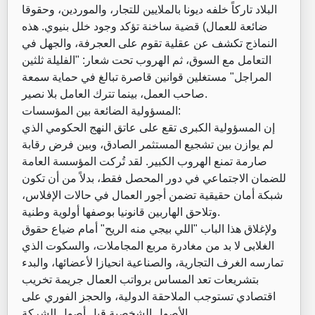
البلاد تاركاً خلفه ديونا بالملايين للتجار، والموردين، وحقوقا
ضائعة للعمال) قضية ساخنة تؤكد وجود خلل بنيوي. هذه
النماذج تكشف عن عقلية تقوم على العجرفة، والجهل في
التعامل مع السوق، ثم الهروب تحت شعار: "الفليلة ثلثين
المراجل" مستغلين قوانين قاصرة تبالغ في حماية سمعة
صاحب العمل، بينما تترك العامل بلا نصير.
المسؤولية الضائعة بين المؤسسات:
إن المسؤولية الكبرى تقع على عاتق النهج الحكومي الذي
لم يوازن بين تشجيع المستثمر الصادق، وبين فرض رقابة
صارمة تمنع الهروب الكبير. لقد تُركت المؤسسة العامة
للضمان الاجتماعي في دور المحصل فقط، بدلاً من أن تكون
شبكة أمان حقيقية تضمن أجور العمال في حالات الإفلاس،
وتلاحق الهاربين قانونيا بوصفها أولوية وطنية.
ولإغلاق هذا الباب "اللي بيجي منه الريح" أمام ضياع حقوق
الغلابى لا بد من مغادرة مربع المجاملات، والسكوت الذي
تمارسه الغرف التجارية، والصناعية انحيازا لأعضائها، والبدء
بتشريعات تعد المساس برواتب العمال جريمة تخريب
اقتصادي تستوجب الملاحقة الدولية، والحجز الفوري على
الأصول الشخصية قبل أصول الشركة.