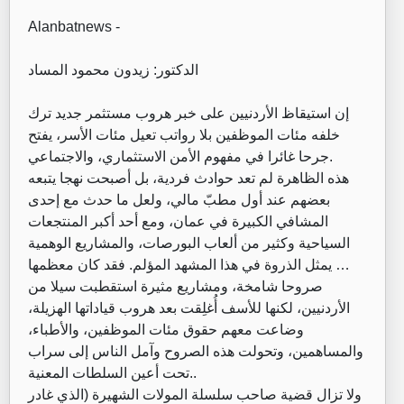
Alanbatnews -
الدكتور: زيدون محمود المساد
إن استيقاظ الأردنيين على خبر هروب مستثمر جديد ترك
خلفه مئات الموظفين بلا رواتب تعيل مئات الأسر، يفتح
جرحا غائرا في مفهوم الأمن الاستثماري، والاجتماعي.
هذه الظاهرة لم تعد حوادث فردية، بل أصبحت نهجا يتبعه
بعضهم عند أول مطبّ مالي، ولعل ما حدث مع إحدى
المشافي الكبيرة في عمان، ومع أحد أكبر المنتجعات
السياحية وكثير من ألعاب البورصات، والمشاريع الوهمية
… يمثل الذروة في هذا المشهد المؤلم. فقد كان معظمها
صروحا شامخة، ومشاريع مثيرة استقطبت سيلا من
الأردنيين، لكنها للأسف أُغلِقت بعد هروب قياداتها الهزيلة،
وضاعت معهم حقوق مئات الموظفين، والأطباء،
والمساهمين، وتحولت هذه الصروح وآمل الناس إلى سراب
تحت أعين السلطات المعنية..
ولا تزال قضية صاحب سلسلة المولات الشهيرة (الذي غادر