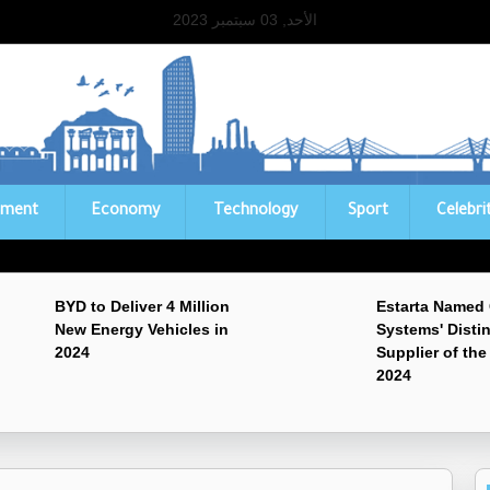
الأحد, 03 سبتمبر 2023
ament
Economy
Technology
Sport
Celebri
BYD to Deliver 4 Million
Estarta Named
New Energy Vehicles in
Systems' Disti
2024
Supplier of the
2024