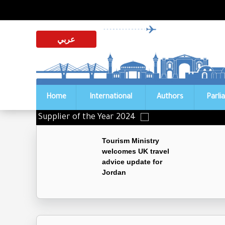
عربي
Home
International
Authors
Parli
istinguished Supplier of the Year 2024
Tourism Ministry
welcomes UK travel
advice update for
Jordan