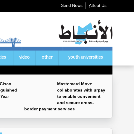
Send News
ِABout Us
ties
video
other
youth universities
 Cisco
Mastercard Move
nguished
collaborates with urpay
 Year
to enable convenient
and secure cross-
border payment services