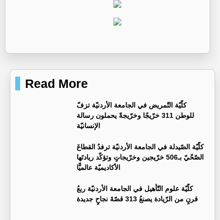
Read More
كلّيّة التّمريض في الجامعة الأردنيّة تزفّ
للوطن 311 خرّيجًا وخرّيجةً يحملون رسالة
الإنسانيّة
كلّيّة الصّيدلة في الجامعة الأردنيّة ترفدُ القطاعَ
الصّحّيّ بـ506 خرّيجين وخرّيجاتٍ وتؤكّد ريادتَها
الأكاديميّة عالميًّا
كلّيّة علوم التّأهيل في الجامعة الأردنيّة ربعُ
قرنٍ من الرّيادة يصنعُ 313 قصّةَ نجاحٍ جديدة