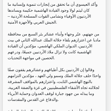
وأكد العيسوي أن ما تحقق من إنجازات تنموية وإنسانية ما
كان ليتم لولا وجود القيادة الهاشمية حكيمة ويساندها
الأردنيون الأوفياء ونشامى القوات المسلحة الأردنية –
الجيش العربي والأجهزة الأمنية.
من جهتهم، عبّر وجهاء وأبناء عشائر بئر السبع من محافظة
مادبا عن اعتزازهم بلقاء جلالة الملك عبدالله الثاني في بيت
الأردنيين، الديوان الملكي الهاشمي، مؤكدين أن القيادة
الهاشمية كانت ولا تزال ملاذ الأردنيين جميعًا، ودرعهم
الحصين في مواجهة التحديات.
وقالوا إن الأردنيين بكل أطيافهم وعشائرهم يقفون صفًا
واحدًا خلف جلالة الملك وسمو ولي العهد ، مؤكدين التزامهم
بالنهج الهاشمي الثابت، واعتزازهم بالمواقف المشرفة
لجلالته تجاه الأشقاء الفلسطينيين في غزة والضفة الغربية،
وما يبذله من جهود جبارة لوقف العدوان وحماية الأبرياء
والدفاع عن القدس والمقدسات.