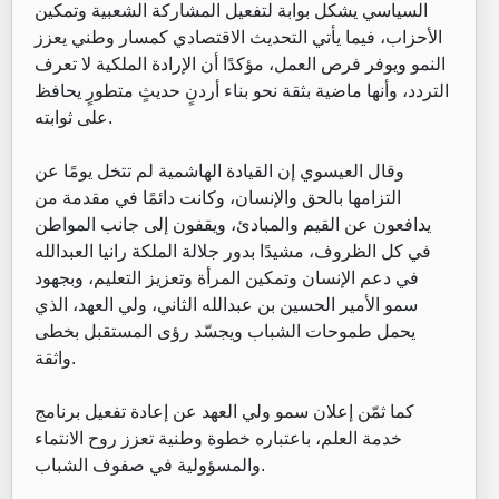
السياسي يشكل بوابة لتفعيل المشاركة الشعبية وتمكين
الأحزاب، فيما يأتي التحديث الاقتصادي كمسار وطني يعزز
النمو ويوفر فرص العمل، مؤكدًا أن الإرادة الملكية لا تعرف
التردد، وأنها ماضية بثقة نحو بناء أردنٍ حديثٍ متطورٍ يحافظ
على ثوابته.
وقال العيسوي إن القيادة الهاشمية لم تتخل يومًا عن
التزامها بالحق والإنسان، وكانت دائمًا في مقدمة من
يدافعون عن القيم والمبادئ، ويقفون إلى جانب المواطن
في كل الظروف، مشيدًا بدور جلالة الملكة رانيا العبدالله
في دعم الإنسان وتمكين المرأة وتعزيز التعليم، وبجهود
سمو الأمير الحسين بن عبدالله الثاني، ولي العهد، الذي
يحمل طموحات الشباب ويجسّد رؤى المستقبل بخطى
واثقة.
كما ثمّن إعلان سمو ولي العهد عن إعادة تفعيل برنامج
خدمة العلم، باعتباره خطوة وطنية تعزز روح الانتماء
والمسؤولية في صفوف الشباب.