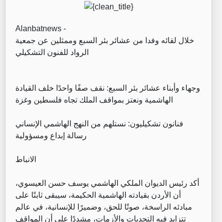
Alanbatnews -
خلال لقائه وفدا من عشائر بئر السبع وممثلين عن جمعية
الرواد للفنون التشكيلي
وجهاء وأبناء عشائر بئر السبع: نقف صفًا واحدًا خلف القيادة
الهاشمية ونعتز بمواقف الملك تجاه فلسطين وغزة
فنانون تشكيليون: نستلهم من النهج الهاشمي الإنساني
رسالة إبداع ومسؤولية
الانباط
أكد رئيس الديوان الملكي الهاشمي يوسف حسن العيسوي،
أن الأردن بقيادته الهاشمية الحكيمة، سيبقى ثابتًا على
مبادئه الراسخة، صوتًا للحق، وضميرًا للإنسانية، في عالم
تتزايد فيه التحديات والأزمات، مشددًا على أن المواقف