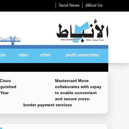
Send News
ِABout Us
ties
video
other
youth universities
 Cisco
Mastercard Move
nguished
collaborates with urpay
 Year
to enable convenient
and secure cross-
border payment services