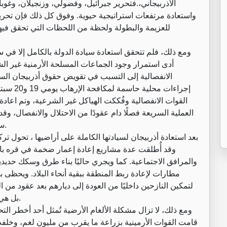
الأذربيجاني،.فتحرير جبرائيل، وفضولي، وزنجيلان، وغوب
للعزيمة والبطولة ولحظة من اللحظات التي تحقق فيها 
أدى استمرار وجود الجماعات المسلحة الأرمنية غير ا
الانفصالية إلى التسبب في تقويض حقوق أذربيجان السيا
القوات الانفصالية وفُككت الهياكل غير الشرعية، وتم اعادة
ستحتفل به اذربيجان وتحييه في التقويم الوطني لأذربيجان.
‏بعد استعادة أذربيجان لسيادتها الكاملة على أراضيها ، تحول تر
وقد أُطلقت عدة مشاريع إعادة إعمار ضخمة في قره باغ
والمرافق الاجتماعية. كما ويجري حاليًا بناء طرق وسكك حديد
مطارات لإعادة ربط المنطقة ببقية أنحاء البلاد. ويحظى ب
لتمكين النازحين داخليًا من العودة إلى ديارهم بعد عقود من
بل هي فعليا بمثابة استعادة للكرامة والهوية والذاكرة الجماعية.
‏ومع ذلك، لا تزال مشكلة الألغام الأرضية تُمثل أحد أخطر الت
قامت القوات الأرمينية بزراعة ما يقرب من مليون لغم، وخلفت 