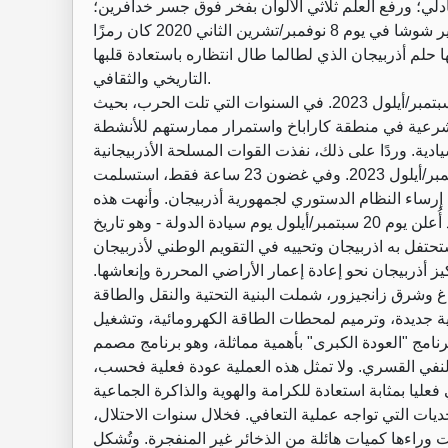
ادلي؛ ورفع العلم ثلاثي الألوان بفخر فوق جسر خدافرين؛
واستعادة مرتفعات استراتيجية حيوية. وفوق كل ذلك فإن تحرير شوشا في يوم 8 نوفمبر/تشرين الثاني 2020 كان رمزًا
حلم أذربيجان الذي لطالما طال انتظاره باستعادة قلبها
التاريخي والثقافي.
‏ومع ذلك، فلم تتحقق استعادة سيادة الدولة بالكامل إلا في سبتمبر/أيلول 2023. في السنوات التي تلت الحرب، بحيث
لشرعية في منطقة كاراباخ واستمرار ممارستهم للأنشطة
دية. وردًا على ذلك، نفذت القوات المسلحة الأذربيجانية
إجراءات محلية حاسمة لمكافحة الإرهاب يومي 19 و20 سبتمبر/أيلول 2023. وفي غضون 23 ساعة فقط، استسلمت
 إرساء النظام الدستوري لجمهورية أذربيجان. وأنهت هذه
العملية السريعة فصلًا دام عقودًا من الاحتلال والانفصال، وقد أُعلن يوم 20 سبتمبر/أيلول يوم سيادة الدولة - وهو تاريخ
كيز أذربيجان نحو إعادة إعمار الأراضي المحررة وإنعاشها.
 وشرق زانجيزور، شملت البنية التحتية والنقل والطاقة
ية جديدة، وترميم لمحطات الطاقة الكهرومائية، وتشغيل
رنامج "العودة الكبرى" بأهمية مماثلة، وهو برنامج مصمم
 النفي القسري. ولا تمثل هذه العملية عودة فعلية فحسب،
حديات التي تواجه عملية التعافي. فخلال سنوات الاحتلال،
وراءها كميات هائلة من الذخائر غير المنفجرة. وتُشكل