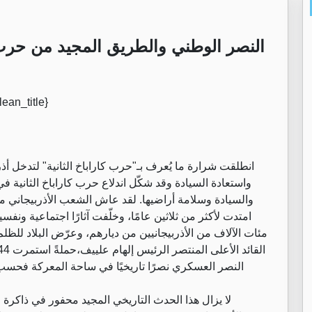
النصر الوطني ‏والطريق المجيد من حرب ك
انطلقت شرارة ما يُعرف بـ"حرب كاراباخ الثانية" لتدخل أذر
واستعادة السيادة وقد شكّل اندلاع حرب كاراباخ الثانية ف
والسيادة وسلامة أراضيها. لقد عاش الشعب الأذربيجاني مأس
امتدت لأكثر من ثلاثين عامًا، وخلّفت آثارًا اجتماعية ونفس
مئات الآلاف من الأذربيجانيين من ديارهم، وعرّض البلاد للظلم
النصر العسكري نصرًا تاريخيًا في ساحة المعركة فحسب، 
‏لا يزال هذا الحدث التاريخي المجيد محفور في ذاك