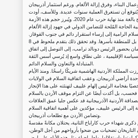
وعمال البناء، وفرق إزالة الألغام. ورغم استثمار أذربيجان
 يُتوقع أن تستغرق العملية سنوات عديدة. وللأسف، أودت
انفجارات الألغام بحياة حوالي 400 مدني أو أصابتهم بجروح بالغة منذ نهاية حرب عام 2020. ويُبرز حجم هذه الأزمة
ام الرامية إلى إرساء استقرار دائم في جنوب القوقاز.
ويبشر تطبيع العلاقات بفرص جديدة ليس فقط للبلدين، بل للمنطقة بأسرها. وقد تحقق ذلك بتقدم ملحوظ في 8
ل الزعيمان بحضور الرئيس دونالد ترامب، إلى التوصل إلى اتفاق
سياسة الإقليمية ، على نطاق واسع إذ يُرسي أسس الثقة
المتبادلة والتعاون والسلام الدائم.
المملكة الأردنية الهاشمية شريكًا راسخًا. ومنذ الأيام
دة أراضي أذربيجان. وعقب اتفاقية السلام في الولايات
صيًا بفخامة الرئيس إلهام علييف لتهنئته على هذا الإنجاز
ن فحسب، بل أكدت أيضًا عن التزام موقف الأردن بالسلام
اقة الأردنية الأذربيجانية قد عكس جليا عمق العلاقات
ئة إلى الرئيس علييف، مؤكدين على أهمية اتفاقية السلام
وتضامن الأردن مع تطلعات أذربيجان.
وم سيادة الدولة، ويوم 27 سبتمبر، يوم ذكرى شهداء حرب كاراباخ الثانية، يحتلان مكانةً مقدسةً
ان التاريخان تضحيات من ضحوا بأرواحهم من أجل الوطن،
كرامتها واستقلالها. ولعل إحياء مثل هذه الأيام على ارض