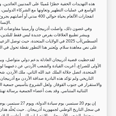
هذه التهديدات الخفية خطرًا مُميتًا على المدنيين العائدين، 
الواسع في عمليات التطهير وتعاونها مع الشركاء الدوليين،
الإنسانية الحاجة المُلحة للتضامن الدولي في جهود إزالة الألغام.
‏وفي غضون ذلك، واصلت أذربيجان وأرمينيا مفاوضات السل
أغسطس/آب 2025 في الولايات المتحدة، حيث توص
على نص معاهدة سلام. ويُعتبر هذا التطور نقطة تحول في ال
‏لقدحظيت قضية أذربيجان العادلة بدعم دولي متواصل، وبرزت 
الأولى للصراع، أعربت القيادة والشعب الأردني عن دعمهما لوح
المتحدة، اتصل جلالة الملك عبد الله الثاني، ملك الأردن، شخ
التاريخي ولم تؤكد هذه البادرة صداقة الأردن مع أذربيجا
والاستقرار في جنوب القوقاز. ولعل الشروع بتأسيس جمعية الصد
الثنائية المتنامي. وقد بعث أعضاء الجمعية برسالة تهن
‏إن يوم 20 سبتمبر، ي
في سجل التاريخ الوطني لجمهورية أذربيجان . حيث يُخلّد هذ
ويحتفل الشعب الأذربيجاني بالانتصارات التي أعادت للبلاد 