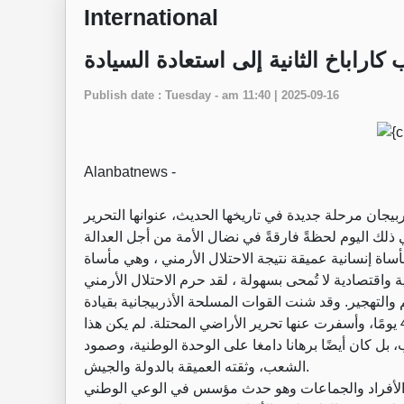
International
اراباخ الثانية إلى استعادة السيادة
Publish date : Tuesday - am 11:40 | 2025-09-16
Alanbatnews -
بيجان مرحلة جديدة في تاريخها الحديث، عنوانها التحرير
ي ذلك اليوم لحظةً فارقةً في نضال الأمة من أجل العدالة
اة إنسانية عميقة نتيجة الاحتلال الأرمني ، وهي مأساة
ية واقتصادية لا تُمحى بسهولة ، لقد حرم الاحتلال الأرمني
 والتهجير. وقد شنت القوات المسلحة الأذربيجانية بقيادة
القائد الأعلى المنتصر الرئيس إلهام علييف،حملةً استمرت 44 يومًا، وأسفرت عنها تحرير الأراضي المحتلة. لم يكن هذا
بل كان أيضًا برهانا دامغا على الوحدة الوطنية، وصمود
الشعب، وثقته العميقة بالدولة والجيش.
رة الأفراد والجماعات وهو حدث مؤسس في الوعي الوطني