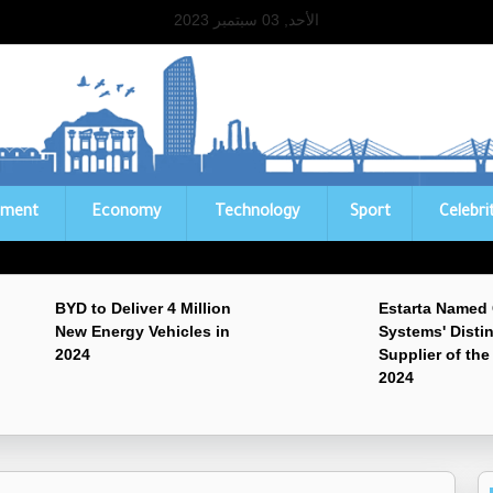
الأحد, 03 سبتمبر 2023
ament
Economy
Technology
Sport
Celebri
BYD to Deliver 4 Million
Estarta Named
New Energy Vehicles in
Systems' Disti
2024
Supplier of the
2024