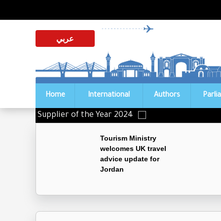
عربي
Home
International
Authors
Parli
istinguished Supplier of the Year 2024
Tourism Ministry
welcomes UK travel
advice update for
Jordan