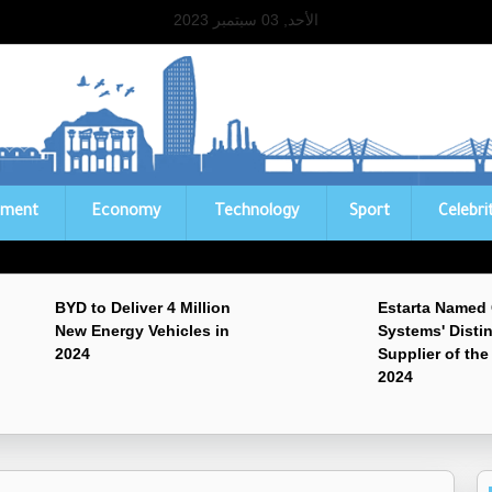
الأحد, 03 سبتمبر 2023
ament
Economy
Technology
Sport
Celebri
BYD to Deliver 4 Million
Estarta Named
New Energy Vehicles in
Systems' Disti
2024
Supplier of the
2024