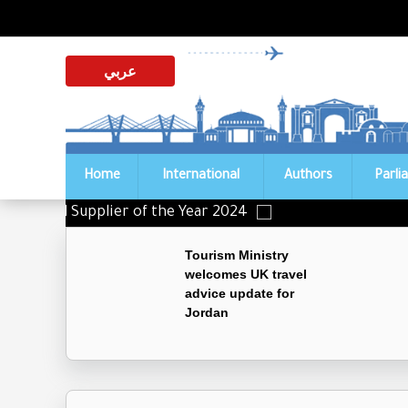
عربي
Home
International
Authors
Parli
istinguished Supplier of the Year 2024
Tourism Ministry
welcomes UK travel
advice update for
Jordan