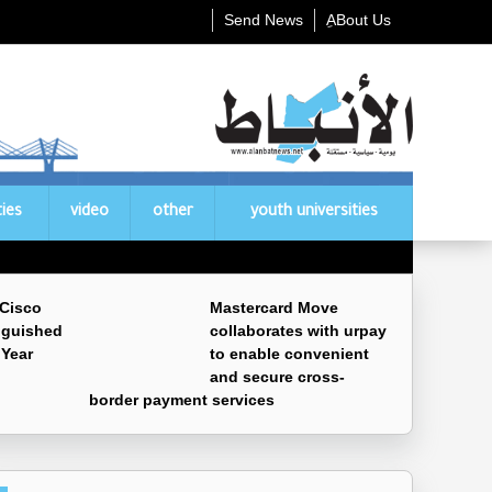
Send News
ِABout Us
ties
video
other
youth universities
 Cisco
Mastercard Move
nguished
collaborates with urpay
 Year
to enable convenient
and secure cross-
border payment services