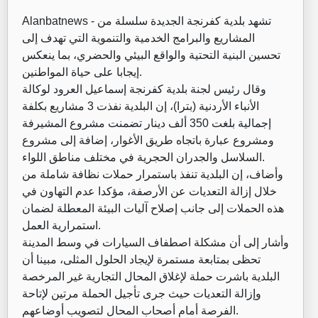
تشهد بلدية كفرنجة الجديدة سلسلة من
Alanbatnews -
المشاريع والبرامج الخدمية والتنموية التي تهدف إلى
تحسين البنية التحتية والواقع البيئي والحضري، بما ينعكس
إيجابا على حياة المواطنين.
وقال رئيس لجنة بلدية كفرنجة إسماعيل العرود لوكالة
الأنباء الأردنية (بترا)، إن البلدية نفذت 3 مشاريع بكلفة
إجمالية بلغت 350 ألف دينار تضمنت مشروع المشيرفة
ومشروع عبارة باتجاه طريق الأغوار، إضافة إلى مشروع
السلاسل والجدران الحجرية في مختلف مناطق اللواء.
وأضاف، إن البلدية تنفذ باستمرار حملات نظافة شاملة من
خلال إزالة التعديات عن الأرصفة، مؤكدا عدم التهاون في
هذه الحملات إلى جانب إصلاح آليات البيئة المعطلة لضمان
استمرارية العمل.
وأشار إلى أن مشكلة اصطفاف السيارات في وسط المدينة
تحظى بمتابعة مستمرة لإيجاد الحلول المثلى، مبينا أن
البلدية باشرت حملة لإغلاق المحال التجارية غير المرخصة
وإزالة التعديات حيث جرى تأجيل الحملة مرتين لإتاحة
الفرصة أمام أصحاب المحال لتصويب أوضاعهم.