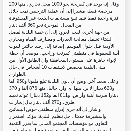
وقال إنه يوجد في كفرنجة نحو 1000 محل تجاري، منها 200
مرخصة فقط، مشيرا إلى أن عملية الترخيص تمت خلال
فترة واحدة فقط فيما تبلغ مستحقات البلدية غير المستوفاة
من المحال المؤجرة نحو 360 ألف دينار.
من جهة أخرى، لفت العرود إلى أن خطة البلدية لفصل
الشتاء تشمل معالجة العبارات ومصارف المياه ومجاري
الأودية قبل حلول الموسم، إضافة إلى رصد حالتين لبيوت
آيلة للسقوط في منطقتي كفرنجة وراجب، موضحا أن خطة
الإيواء جاهزة على مستوى المحافظة وأن الطابق الأول من
مبنى البلدية مخصص لاستيعاب 10 أشخاص في حال
الطوارئ.
وعلى صعيد آخر، وضح أن ديون البلدية تبلغ مليونا و950 ألفا
و628 دينارا لا يرد منها أي وارد حاليا، منها 876 ألفا و 370
دينارا ضريبة أبنية وأراض، و811 ألفا و152 دينارا عوائد تعبيد
طرق، و270 ألف دينار بدل إيجارات.
وأشار إلى أنه جرى إدراج منطقتي حوض البساتين
والمشيرفة حديثا داخل تنظيم البلدية، مؤكدا استمرار
التعاون مع مؤسسات المجتمع المدني بما يعزز التنمية
المحلية ويمنح المشهد البصري قيمة حضارية خاصة في