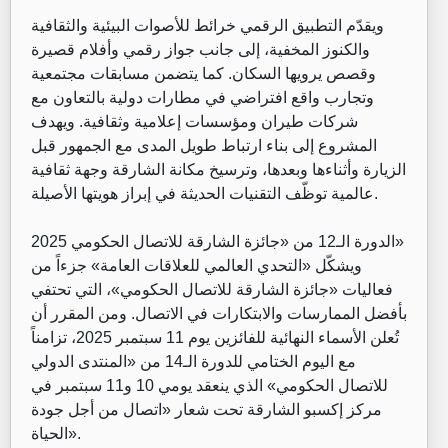
‏ويقدّم التطبيق الرقمي خرائط للأصوات البيئية والثقافية
والكنوز المخفية، إلى جانب جواز رقمي وأفلام قصيرة
وقصص يرويها السكان. كما يتضمن مسابقات مجتمعية
وتجارب واقع افتراضي في مطارات دولية بالتعاون مع
شركات طيران ومؤسسات إعلامية وثقافية. ويهدف
المشروع إلى بناء ارتباط طويل المدى مع الجمهور قبل
الزيارة وأثناءها وبعدها، وترسيخ مكانة الشارقة وجهة ثقافية
عالمية توظّف التقنيات الحديثة في إبراز هويتها الأصيلة.
‏الدورة الـ12 من «جائزة الشارقة للاتصال الحكومي 2025»
‏ويشكّل «التحدي العالمي للعلاقات العامة» جزءاً من
فعاليات «جائزة الشارقة للاتصال الحكومي»، التي تحتفي
بأفضل الممارسات والابتكارات في الاتصال. ومن المقرر أن
تُعلن الأسماء النهائية للفائزين يوم 11 سبتمبر 2025، تزامناً
مع اليوم الختامي للدورة الـ14 من «المنتدى الدولي
للاتصال الحكومي» الذي ينعقد يومي 10 و11 سبتمبر في
مركز إكسبو الشارقة تحت شعار «اتصال من أجل جودة
الحياة».