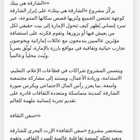
‏«الشارقة هي بيتك»
‏يركّز مشروع «الشارقة هي بيتك» على إبراز الشارقة
كوجهة تحتضن الجميع وتُثريها قصص سكانها المتنوعة، عبر
سرد إنساني يُظهر كيف تتحول الإمارة إلى بيت حقيقي لكل
من يعيش فيها أو يزورها. وتقوم فكرته على استضافة
مؤثرين عالميين يندمجون مع عائلات إماراتية ويخوضون
تجارب حياتية وثقافية في مواقع بارزة بالإمارة، تُوثّق بصرياً
وتُبث محلياً وعالمياً.
‏ويتضمن المشروع شراكات في قطاعات الإعلام، التعليم،
الاستدامة، وريادة الأعمال، ويستند إلى مشاركة مجتمعية
واسعة، بما يعزز رأس المال الاجتماعي ويكرس صورة
الشارقة كمدينة متماسكة ومتعددة الثقافات قادرة على
تقديم تجربة إنسانية ملهمة للعالم.
‏«سفن الثقافة»
‏يستحضر مشروع «سفن الثقافة» الإرث البحري للشارقة
ويعيد تخيّله كمنصة تفاعلية عالمية للسرد الثقافي. وتقوم