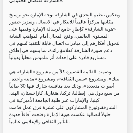
الشارقة للاتصال الحكومي».
‏ويعكس تنظيم التحدي في الشارقة توجه الإمارة نحو ترسيخ
مكانتها مركزاً عالمياً للابتكار في الاتصال، وتعزيز حضور
«هوية الشارقة» كإطارٍ جامع لرسالة الإمارة وقيمها على
المستوى العالمي، وفتح المجال أمام المواهب الشابة
لتحويل أفكارهم إلى مبادرات اتصال قابلة للتنفيذ تُسهم في
دعم صورة الشارقة كعلامةٍ رائدة، بما يسهم في إطلاق
مشاريع قادرة على إحداث أثر ملموس محلياً ودولياً.
‏وضمت القائمة القصيرة كلاً من مشروع «الشارقة هي
بيتك»، ومشروع «سفن الثقافة»، ومشروع «مدينة واحدة..
أصوات متعددة»، وذلك بعد منافسة شارك فيها 30 طالباً
من سبع دول هي: إيطاليا، تركيا، هنغاريا، كازاخستان، الهند،
كينيا، والإمارات عبر طلبة الجامعة الأميركية في
الشارقة.وتوزع المشاركون على عشرة فرق عمل قدّمت
حلولاً اتصالية عكست هوية الإمارة وفتحت آفاقاً جديدة
للتأثير الثقافي والإعلامي عالمياً.