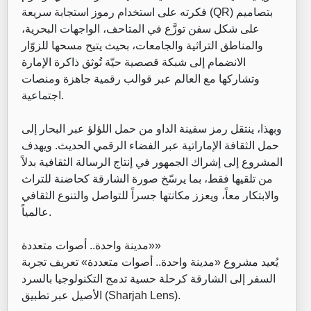
فكرته على استخدام رموز استجابة سريعة (QR) بتصاميم
على شكل سفن توزَّع في المتاحف، الواجهات البحرية،
والمناطق التراثية والجامعات، بحيث يتيح مسحها للزوّار
الانضمام إلى شبكة قصصية حيّة تُوثق ذاكرة الإمارة
وتشاركها مع العالم عبر قوالب رقمية جاهزة ومنصات
اجتماعية.
‏وبهذا، ينتقل رمز سفينة الداو من حمل اللؤلؤ عبر البحار إلى
حمل الثقافة الإماراتية عبر الفضاء الرقمي الحديث. ويهدف
المشروع إلى إشراك الجمهور في إنتاج الرسالة الثقافية بدلاً
من تلقيها فقط، بما يرسّخ صورة الشارقة كحاضنة للتراث
والابتكار معاً، ويعزز مكانتها جسراً للتواصل والتنوع الثقافي
عالمياً.
‏«مدينة واحدة.. أصوات متعددة»
‏يُعيد مشروع «مدينة واحدة.. أصوات متعددة» تعريف تجربة
السفر إلى الشارقة كرحلة حسية تدمج التكنولوجيا بالسرد
الأصيل عبر تطبيق (Sharjah Lens).