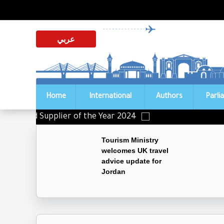
عربي
Home
International
Authors
Parli
istinguished Supplier of the Year 2024
Tourism Ministry
welcomes UK travel
advice update for
Jordan