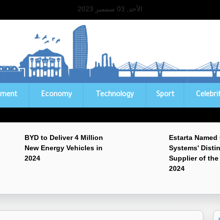
الأحد, 03 سبتمبر 2023
ament
Economy
Technology
Sport
Celebri
BYD to Deliver 4 Million
Estarta Named
New Energy Vehicles in
Systems' Disti
2024
Supplier of the
2024