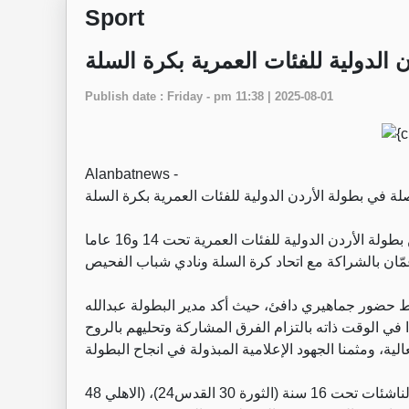
Sport
ن الدولية للفئات العمرية بكرة السلة
Publish date : Friday - pm 11:38 | 2025-08-01
Alanbatnews -
‏عمان - تتواصل فصول الإثارة في منافسات النسخة الثالثة من بطولة الأردن الدولية للفئات العمرية تحت 14 و16 عاما
ط حضور جماهيري دافئ، حيث أكد مدير البطولة عبدالله
في الوقت ذاته بالتزام الفرق المشاركة وتحليهم بالروح
‏وجاءت نتائج اليوم الجمعة على النحو التالي: في فئة الناشئات تحت 16 سنة (الثورة 30 القدس24)، (الاهلي 48