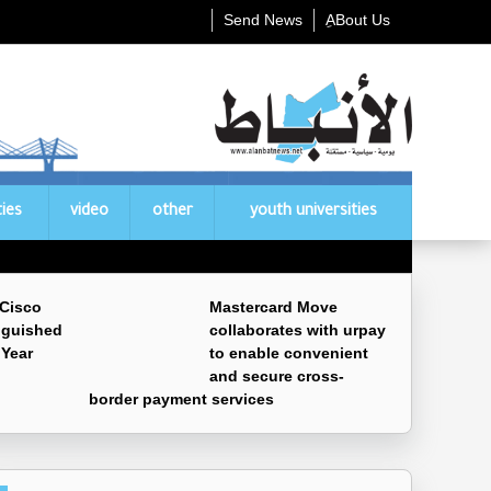
Send News
ِABout Us
ties
video
other
youth universities
 Cisco
Mastercard Move
nguished
collaborates with urpay
 Year
to enable convenient
and secure cross-
border payment services