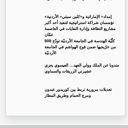
«إمداد» الإماراتية و«كلين سيتي» الأردنية
تؤسسان شراكة استراتيجية لتنفيذ أحد أكبر
مشاريع النظافة وإدارة النفايات في العاصمة
عمّان
كلّيّة الهندسة في الجامعة الأردنيّة تودّع 808
من خرّيجيها ضمن فوج الهواشم في الجامعة
الأردنيّة
مندوبا عن الملك وولي العهد… العيسوي يعزي
عشيرني الزريقات والسماوي
تعديلات مرورية تربط بين كوريدور عبدون
ومرج الحمام وطريق المطار