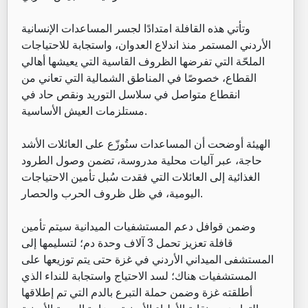
وتأتي هذه القافلة امتدادًا لجسر المساعدات الإنسانية
الأردني المستمر منذ اندلاع العدوان، واستجابة للاحتياجات
الملحّة التي تفرضها الظروف القاسية التي يعيشها أهالي
القطاع، خصوصًا في المناطق الشمالية التي تعاني من
انقطاع متواصل في سلاسل التوريد ونقص حاد في
مستلزمات العيش الأساسية.
الهيئة أوضحت أن المساعدات ستُوزّع على العائلات الأشد
حاجة، عبر آليات محلية مدروسة، تضمن وصول الطرود
الغذائية إلى العائلات التي فقدت سُبل تأمين الاحتياجات
اليومية، في ظل ظروف الحرب والحصار.
وضمن قوافل دعم المستشفيات الميدانية سيتم تأمين
قافلة تعزيز تحمل 3 آلاف وحدة دم؛ لتسليمها إلى
المستشفى الميداني الأردني في غزة حتى يتم توزيعها على
المستشفيات هناك؛ لسد الاحتياج واستجابة للنداء الذي
أطلقته غزة وضمن حملة التبرع بالدم التي تم إطلاقها