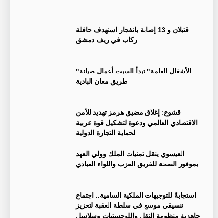
قتيلان و 13 إصابة بانفجار استهدف حافلة
ركاب في ريف دمشق
"الأشغال العامة" تبدأ السبت أعمال صيانة
طريق معان البادية
قشوع: إغلاق مضيق هرمز تهديد للأمن
الاقتصادي العالمي ودعوة لتشكيل قوة عربية
لحماية التجارة الدولية
العيسوي ينقل تمنيات الملك وولي العهد
بموفور الصحة للفريق العزب واللواء العبادي
استجابةً للتوجيهات الملكية السامية.. اجتماع
تنسيقي موسع في سلطة العقبة لتعزيز
جاهزية منظومة النقل واللوجستيات وسلاسل