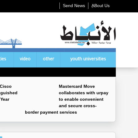
Send News
ِABout Us
ties
video
other
youth universities
 Cisco
Mastercard Move
nguished
collaborates with urpay
 Year
to enable convenient
and secure cross-
border payment services