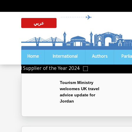
عربي
Home
International
Authors
Parli
Distinguished Supplier of the Year 2024
Tourism Ministry
welcomes UK travel
advice update for
Jordan