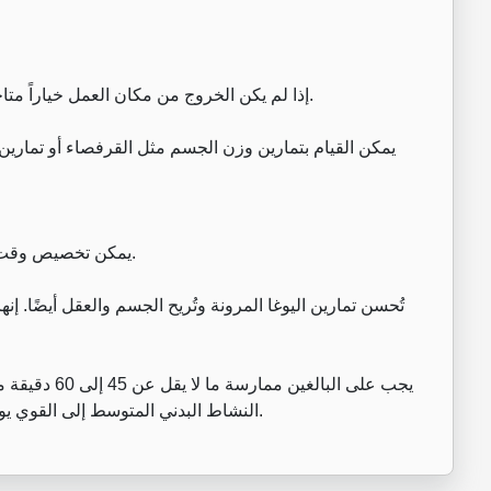
إذا لم يكن الخروج من مكان العمل خياراً متاحاً، فلا يزال بإمكان الشخص ممارسة الحركة في الداخل.
يمكن القيام بتمارين وزن الجسم مثل القرفصاء أو تمارين ا
يمكن تخصيص وقت لجلسة يوغا قصيرة ضمن الروتين الصباحي أو المسائي.
تُحسن تمارين اليوغا المرونة وتُريح الجسم والعقل أيضًا. إ
النشاط البدني المتوسط إلى القوي يوميا للمساعدة في منع زيادة الوزن والحفاظ على الصحة.