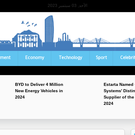
الأحد, 03 سبتمبر 2023
ament
Economy
Technology
Sport
Celebri
BYD to Deliver 4 Million
Estarta Named
New Energy Vehicles in
Systems' Disti
2024
Supplier of the
2024