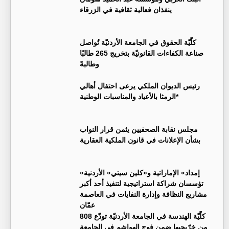
ينفذان فعالية ثقافية في الزرقاء
كلّيّة الحقوق في الجامعة الأردنيّة تُواصل
صناعة الكفاءات القانونيّة بتخريج 265 طالبًا
وطالبةً
رئيس الديوان الملكي يرعى احتفال أهالي
الرمثا بالأعياد والمناسبات الوطنية*
مجلس نقابة الصحفيين يثمن قرار النواب
بشأن الإعلانات في قانون الملكية العقارية
«إمداد» الإماراتية و«كلين سيتي» الأردنية
تؤسسان شراكة استراتيجية لتنفيذ أحد أكبر
مشاريع النظافة وإدارة النفايات في العاصمة
عمّان
كلّيّة الهندسة في الجامعة الأردنيّة تودّع 808
من خرّيجيها ضمن فوج الهواشم في الجامعة