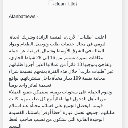
Alanbatnews -
أعلنت "طلبات" الأردن، المنصة الرائدة وشريك الحياة
اليومي في مجال خدمات طلب وتوصيل الطعام ومواد
البقالة في الشرق الأوسط وشمال إفريقيا، عن حملة
مكافآت مميزة تستمر من 16 إلى 28 شباط الجاري،
وتفاجئ بموجبها 13 فائزاً من عملائها الذين أجروا طلباتهم
عبر "طلبات مارت" خلال هذه الفترة بمنحهم قسيمة شراء
مجانية بقيمة 199 دينار مخبأة داخل مشترياتهم، بواقع
قسيمة لفائز واحد يومياً.
وتقوم الحملة على سحوبات يومية، سيتمكن جميع العملاء
من التأهل للدخول فيها تلقائياً مع كل طلب مهما كانت
قيمته، ليحصل الجميع على قسائم مخبأة عند استلام
طلباتهم، جميعها تحمل عبارة "حظاً أوفر" باستثناء القسيمة
الوحيدة الفائزة التي ستكون من نصيب صاحب الحظ
السعيد.